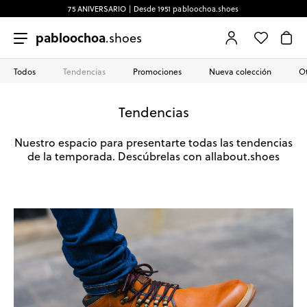
75 ANIVERSARIO | Desde 1951 pabloochoa.shoes
pabloochoa
.shoes
Todos
Tendencias
Promociones
Nueva colección
Ot
Tendencias
Nuestro espacio para presentarte todas las tendencias
de la temporada. Descúbrelas con allabout.shoes