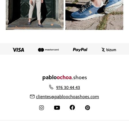
pablo
ochoa
.shoes
976 30 44 43
clientes@pabloochoashoes.com