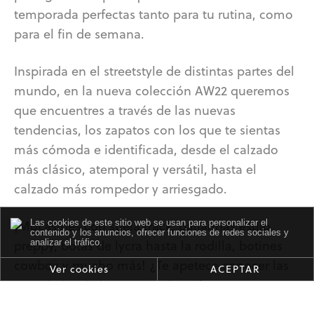
temporada perfectas tanto para tu rutina, como
para el fin de semana.
Inspirada en el streetstyle de distintas partes del
mundo, en la nueva colección AW22 queremos
que encuentres a través de las nuevas
tendencias, los zapatos con los que te sientas
más cómoda e identificada, desde el calzado
más clásico, atemporal y versátil, hasta el
calzado más rompedor y arriesgado.
Las cookies de este sitio web se usan para personalizar el
¡Mocasines con suela track, bailarinas estilo
contenido y los anuncios, ofrecer funciones de redes sociales y
analizar el tráfico.
preppy, botas de lycra hasta la rodilla, botines
cowboy y mucho más! ¿Te apetece conocer las
Ver cookies
ACEPTAR
nueva colección?
novedades de la