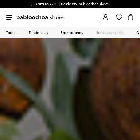
75 ANIVERSARIO | Desde 1951 pabloochoa.shoes
pabloochoa
.shoes
Todos
Tendencias
Promociones
Nueva colección
Ot