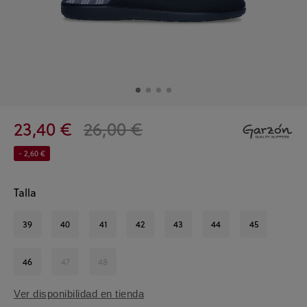
23,40 €
26,00 €
- 2,60 €
Talla
39
40
41
42
43
44
45
46
47
48
Ver disponibilidad en tienda