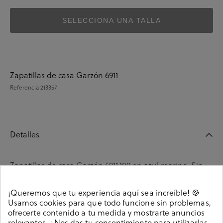
SELECCIONA UNA TALLA
Zapatillas de casa Garzón 6911
Referencia
213357
Detalles
Zapatillas de casa Garzón 6911.109 en azul marino. Sin
cierre, slip on. La plantilla no es extraible. Hecho en
España.
¡Queremos que tu experiencia aquí sea increíble! 🍪
Usamos cookies para que todo funcione sin problemas,
Referencia
213357
ofrecerte contenido a tu medida y mostrarte anuncios
relevantes. ¿Nos das tu consentimiento para utilizarlas