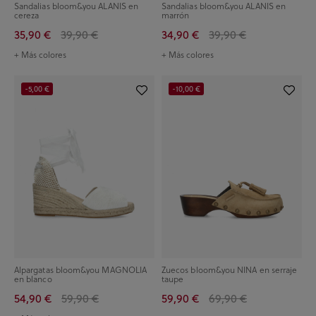
Sandalias bloom&you ALANIS en
Sandalias bloom&you ALANIS en
cereza
marrón
35,90 €
39,90 €
34,90 €
39,90 €
+ Más colores
+ Más colores
-5,00 €
-10,00 €
Alpargatas bloom&you MAGNOLIA
Zuecos bloom&you NINA en serraje
en blanco
taupe
54,90 €
59,90 €
59,90 €
69,90 €