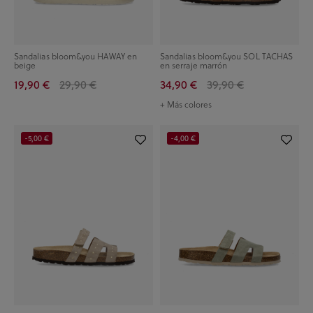
Sandalias bloom&you HAWAY en
Sandalias bloom&you SOL TACHAS
beige
en serraje marrón
19,90 €
29,90 €
34,90 €
39,90 €
+ Más colores
-5,00 €
-4,00 €