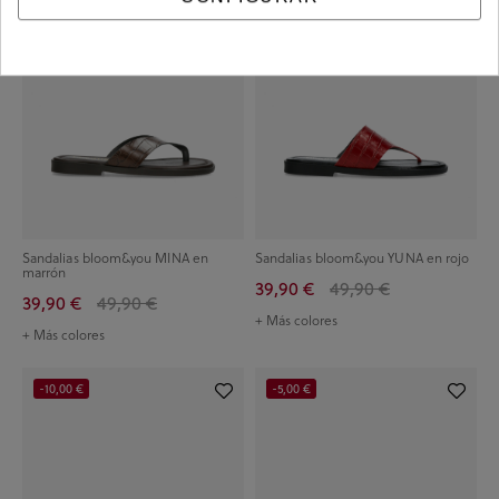
Sandalias bloom&you MINA en
Sandalias bloom&you YUNA en rojo
marrón
39,90 €
49,90 €
39,90 €
49,90 €
+ Más colores
+ Más colores
-10,00 €
-5,00 €