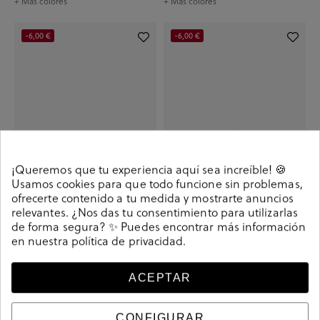
+ Más colores
+ Más colores
-6,00 €
-6,00 €
¡Queremos que tu experiencia aquí sea increíble! 🍪
Usamos cookies para que todo funcione sin problemas,
ofrecerte contenido a tu medida y mostrarte anuncios
relevantes. ¿Nos das tu consentimiento para utilizarlas
Sandalias bloom&you NERINE en
Sandalias bloom&you NERINE en
de forma segura? ✨ Puedes encontrar más información
serraje marrón
serraje verde
en nuestra
política de privacidad
.
39,90 €
45,90 €
39,90 €
45,90 €
+ Más colores
+ Más colores
ACEPTAR
-10,00 €
-10,00 €
CONFIGURAR