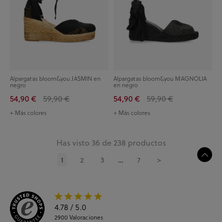
Alpargatas bloom&you JASMIN en
Alpargatas bloom&you MAGNOLIA
negro
en negro
54,90 €
59,90 €
54,90 €
59,90 €
+ Más colores
+ Más colores
Has visto 36 de 238 productos
1
2
3
7
>
…
4.78
/ 5.0
2900
Valoraciones