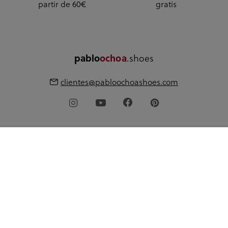
partir de 60€
gratis
.shoes
pablo
ochoa
clientes@pabloochoashoes.com
Acerca de pabloochoa.shoes
Mi cuenta
Guía de compra