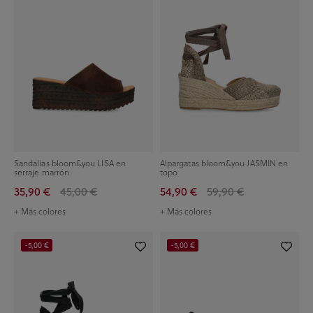
Sandalias bloom&you LISA en
Alpargatas bloom&you JASMIN en
serraje marrón
topo
35,90 €
45,00 €
54,90 €
59,90 €
+ Más colores
+ Más colores
-5,00 €
-5,00 €