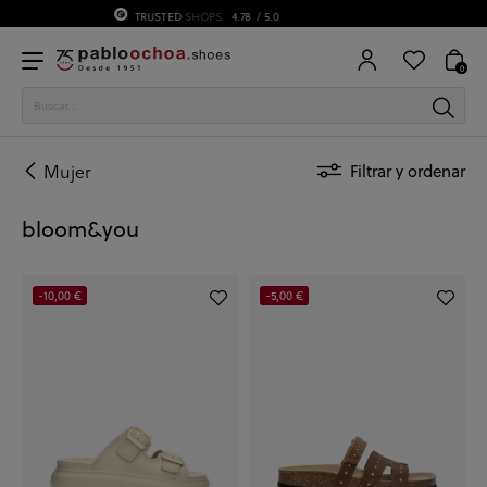
75 ANIVERSARIO | Desde 1951 pabloochoa.shoes
0
Mujer
Filtrar y ordenar
bloom&you
-10,00 €
-5,00 €