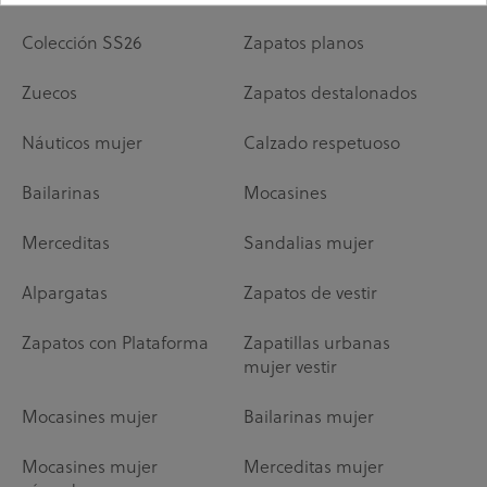
Colección SS26
Zapatos planos
Zuecos
Zapatos destalonados
Náuticos mujer
Calzado respetuoso
Bailarinas
Mocasines
Merceditas
Sandalias mujer
Alpargatas
Zapatos de vestir
Zapatos con Plataforma
Zapatillas urbanas
mujer vestir
Mocasines mujer
Bailarinas mujer
Mocasines mujer
Merceditas mujer