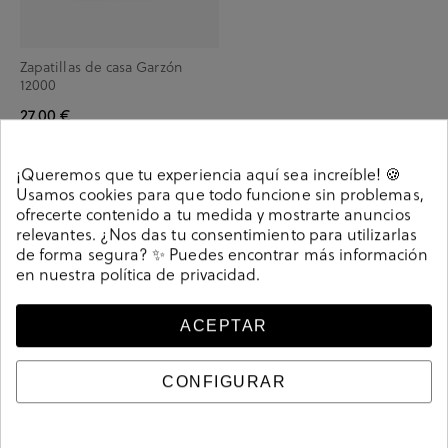
Zapatillas de casa Garzón
12000
27,00 €
¡Queremos que tu experiencia aquí sea increíble! 🍪
Usamos cookies para que todo funcione sin problemas,
ofrecerte contenido a tu medida y mostrarte anuncios
Ver más productos de la colección
relevantes. ¿Nos das tu consentimiento para utilizarlas
de forma segura? ✨ Puedes encontrar más información
en nuestra
política de privacidad
.
ACEPTAR
CONFIGURAR
Descubre las mejores categorías de zapatos
de mujer