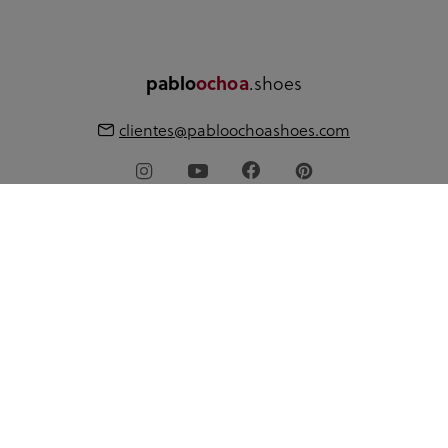
.shoes
pablo
ochoa
clientes@pabloochoashoes.com
Acerca de pabloochoa.shoes
Mi cuenta
Guía de compra
Idioma