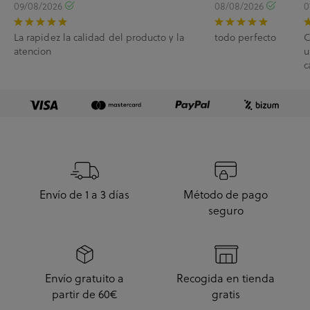
09/08/2026
08/08/2026
0
La rapidez la calidad del producto y la
todo perfecto
C
atencion
u
c
e
Envío de 1 a 3 días
Método de pago
seguro
Envío gratuito a
Recogida en tienda
partir de 60€
gratis