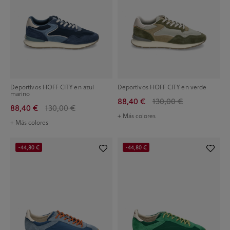
Deportivos HOFF CITY en azul
Deportivos HOFF CITY en verde
marino
88,40 €
130,00 €
88,40 €
130,00 €
+ Más colores
+ Más colores
-44,80 €
-44,80 €