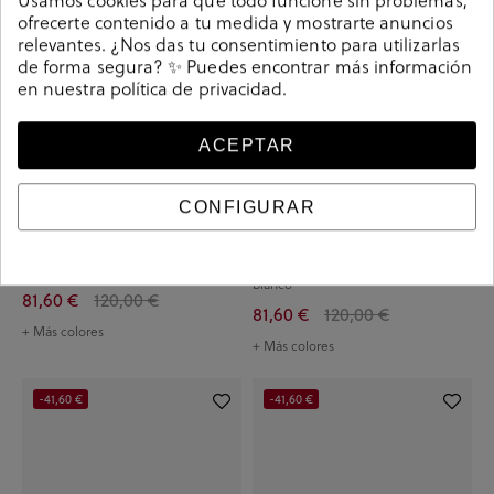
ofrecerte contenido a tu medida y mostrarte anuncios
relevantes. ¿Nos das tu consentimiento para utilizarlas
de forma segura? ✨ Puedes encontrar más información
en nuestra
política de privacidad
.
ACEPTAR
CONFIGURAR
Deportivos Camper K101098 en topo
Deportivos Camper K101098 en
blanco
81,60 €
120,00 €
81,60 €
120,00 €
+ Más colores
+ Más colores
-41,60 €
-41,60 €