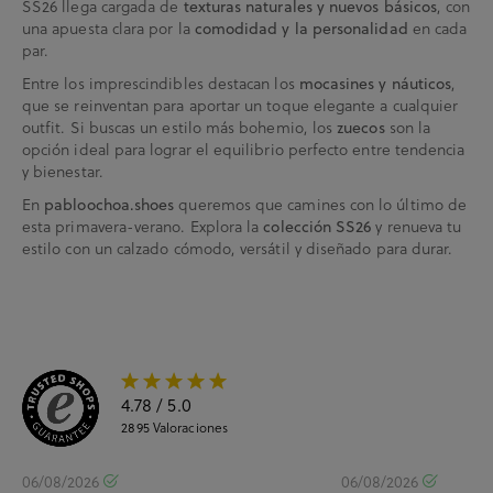
SS26 llega cargada de
, con
texturas naturales y nuevos básicos
una apuesta clara por la
en cada
comodidad y la personalidad
par.
Entre los imprescindibles destacan los
,
mocasines y náuticos
que se reinventan para aportar un toque elegante a cualquier
outfit. Si buscas un estilo más bohemio, los
son la
zuecos
opción ideal para lograr el equilibrio perfecto entre tendencia
y bienestar.
En
queremos que camines con lo último de
pabloochoa.shoes
esta primavera-verano. Explora la
y renueva tu
colección SS26
estilo con un calzado cómodo, versátil y diseñado para durar.
4.78
/ 5.0
2895
Valoraciones
06/08/2026
06/08/2026