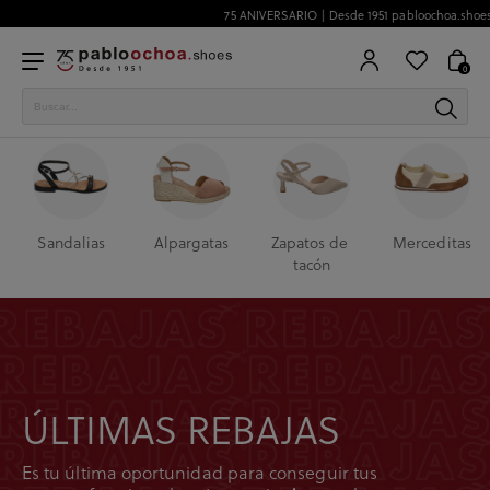
75 ANIVERSARIO | Desde 1951 pabloochoa.shoes
0
Sandalias
Alpargatas
Zapatos de 
Merceditas
tacón
ÚLTIMAS REBAJAS
Es tu última oportunidad para conseguir tus