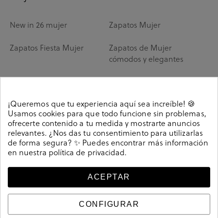
New in 26 mujer
Zapatos Mujer
Zapatos Fiesta Mujer
Zapatos de Mujer
cómodos y elegantes
Zapatos Destalonados
Zapatos de Oficina
Mujer
Mujer
¡Queremos que tu experiencia aquí sea increíble! 🍪
Usamos cookies para que todo funcione sin problemas,
Zapatos de Vestir Mujer
Tacones Mujer
ofrecerte contenido a tu medida y mostrarte anuncios
relevantes. ¿Nos das tu consentimiento para utilizarlas
Zapatos Mary Jane
Zapatos bluchers de
de forma segura? ✨ Puedes encontrar más información
mujer
en nuestra
política de privacidad
.
Mules mujer
Calzado respetuoso
ACEPTAR
Mujer
CONFIGURAR
Náuticos mujer
Merceditas Mujer