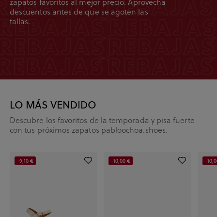
zapatos favoritos al mejor precio. Aprovecha
descuentos antes de que se agoten las
tallas.
LO MÁS VENDIDO
Descubre los favoritos de la temporada y pisa fuerte
con tus próximos zapatos pabloochoa.shoes.
-9,10 €
-10,00 €
-10,0