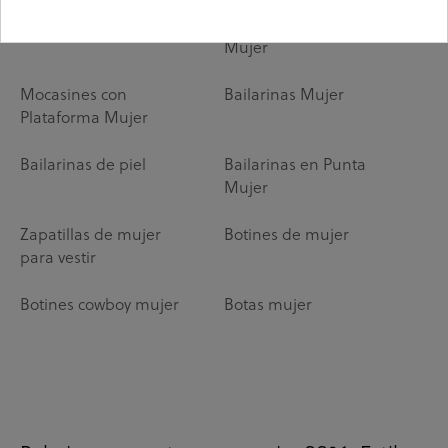
Mocasines Mujer
Mocasines Serraje
Mujer
Mocasines con
Bailarinas Mujer
Plataforma Mujer
Bailarinas de piel
Bailarinas en Punta
Mujer
Zapatillas de mujer
Botines de mujer
para vestir
Botines cowboy mujer
Botas mujer