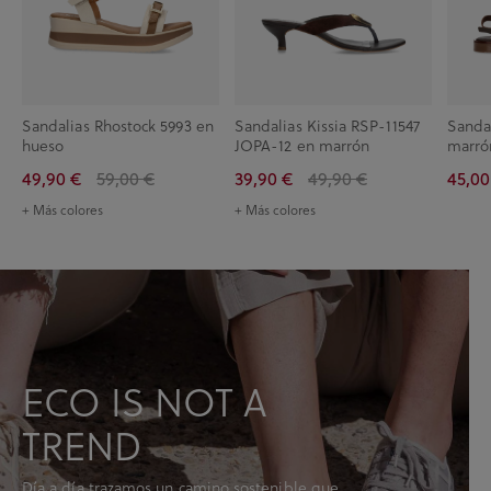
Sandalias Rhostock 5993 en
Sandalias Kissia RSP-11547
Sanda
hueso
JOPA-12 en marrón
marró
49,90 €
59,00 €
39,90 €
49,90 €
45,00
+ Más colores
+ Más colores
ECO IS NOT A
TREND
Día a día trazamos un camino sostenible que