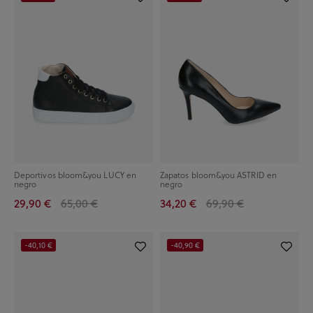
Deportivos bloom&you LUCY en
Zapatos bloom&you ASTRID en
negro
negro
29,90 €
65,00 €
34,20 €
69,90 €
-40,10 €
-40,90 €