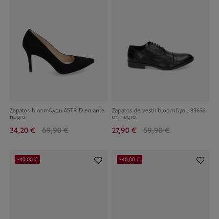
Zapatos bloom&you ASTRID en ante
Zapatos de vestir bloom&you 83656
negro
en negro
34,20 €
69,90 €
27,90 €
69,90 €
-40,00 €
-40,00 €