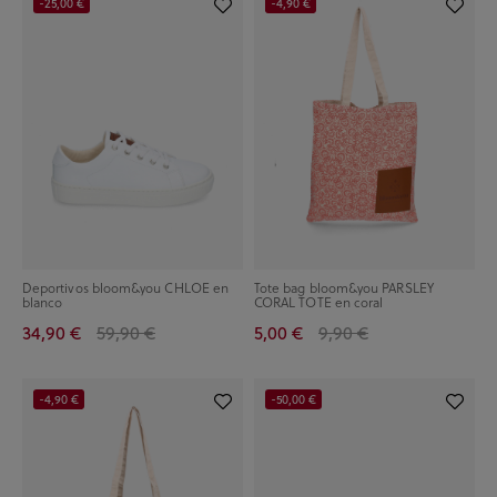
-25,00 €
-4,90 €
Deportivos bloom&you CHLOE en
Tote bag bloom&you PARSLEY
blanco
CORAL TOTE en coral
34,90 €
59,90 €
5,00 €
9,90 €
-4,90 €
-50,00 €