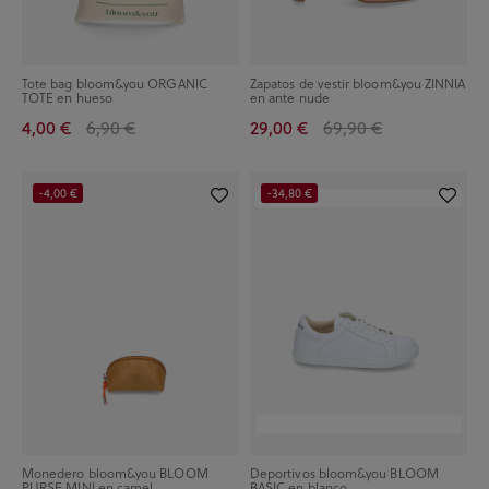
Tote bag bloom&you ORGANIC
Zapatos de vestir bloom&you ZINNIA
TOTE en hueso
en ante nude
4,00 €
6,90 €
29,00 €
69,90 €
-4,00 €
-34,80 €
Monedero bloom&you BLOOM
Deportivos bloom&you BLOOM
PURSE MINI en camel
BASIC en blanco