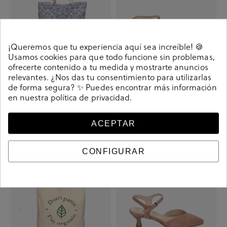
¡Queremos que tu experiencia aquí sea increíble! 🍪
Usamos cookies para que todo funcione sin problemas,
ofrecerte contenido a tu medida y mostrarte anuncios
relevantes. ¿Nos das tu consentimiento para utilizarlas
Tote bag bloom&you PARSLEY BLUE
Zapatos de vestir bloom&you ZINNIA
de forma segura? ✨ Puedes encontrar más información
TOTE en azul marino
en ante cuero
en nuestra
política de privacidad
.
5,00 €
9,90 €
19,90 €
69,90 €
ACEPTAR
-2,90 €
-40,90 €
CONFIGURAR