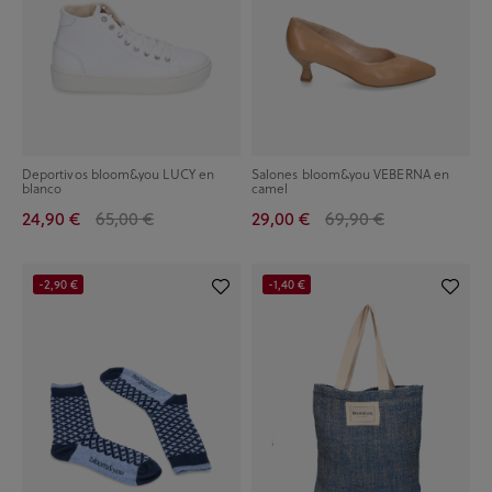
Deportivos bloom&you LUCY en
Salones bloom&you VEBERNA en
blanco
camel
24,90 €
65,00 €
29,00 €
69,90 €
-2,90 €
-1,40 €