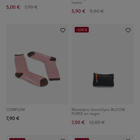
hueso
5,00 €
7,90 €
5,90 €
9,90 €
-5,00 €
COMPLEM
Monedero bloom&you BLOOM
PURSE en negro
7,90 €
7,00 €
12,00 €