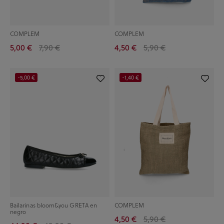
COMPLEM
COMPLEM
5,00 €
7,90 €
4,50 €
5,90 €
-5,00 €
-1,40 €
Bailarinas bloom&you GRETA en
COMPLEM
negro
4,50 €
5,90 €