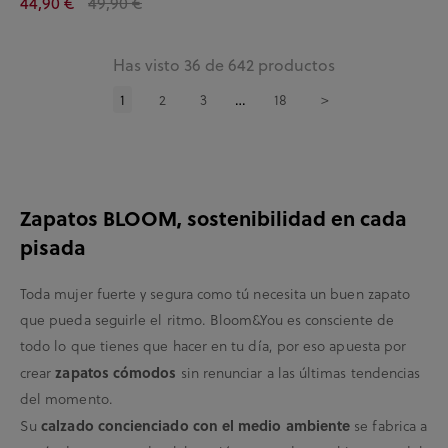
44,90 €
49,90 €
Has visto 36 de 642 productos
1
2
3
18
>
…
Zapatos BLOOM, sostenibilidad en cada
pisada
Toda mujer fuerte y segura como tú necesita un buen zapato
que pueda seguirle el ritmo. Bloom&You es consciente de
todo lo que tienes que hacer en tu día, por eso apuesta por
crear
zapatos cómodos
sin renunciar a las últimas tendencias
del momento.
Su
calzado concienciado con el medio ambiente
se fabrica a