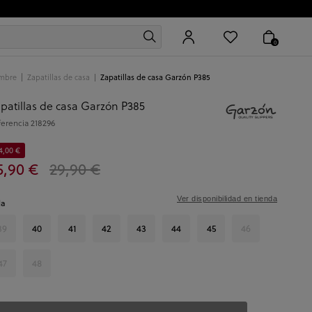
0
mbre
Zapatillas de casa
Zapatillas de casa Garzón P385
patillas de casa Garzón P385
ferencia
218296
4,00 €
5,90 €
29,90 €
Ver disponibilidad en tienda
la
39
40
41
42
43
44
45
46
47
48