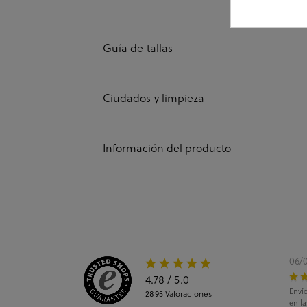
Guía de tallas
Ciudados y limpieza
Información del producto
06/
4.78
/ 5.0
Envío
2895
Valoraciones
en l