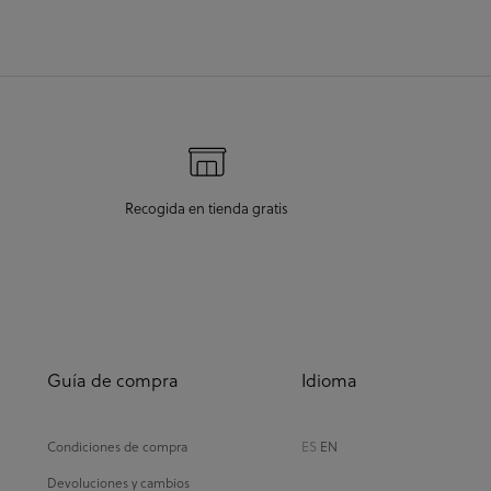
llegada era el 2
Recogida en tienda gratis
Guía de compra
Idioma
Condiciones de compra
ES
EN
Devoluciones y cambios