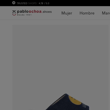
TRUSTED
SHOPS
4.78
/ 5.0
Mujer
Hombre
Mar