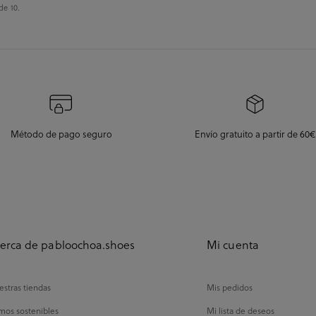
de 10.
Método de pago seguro
Envío gratuito a partir de 60€
erca de pabloochoa.shoes
Mi cuenta
stras tiendas
Mis pedidos
mos sostenibles
Mi lista de deseos