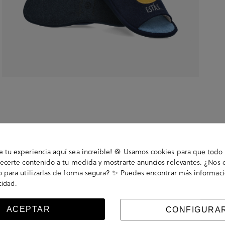
tu experiencia aquí sea increíble! 🍪 Usamos cookies para que todo 
ecerte contenido a tu medida y mostrarte anuncios relevantes. ¿Nos 
 para utilizarlas de forma segura? ✨ Puedes encontrar más informac
.
acidad
rre, slip on. La plantilla no es extraible. Hecho en
ACEPTAR
CONFIGURA