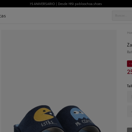
75 ANIVERSARIO | Desde 1951 pabloochoa.shoes
cas
Ho
Za
Re
- 
2
Tal