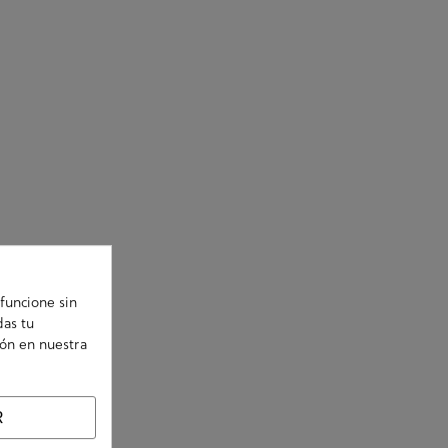
funcione sin
das tu
ión en nuestra
R