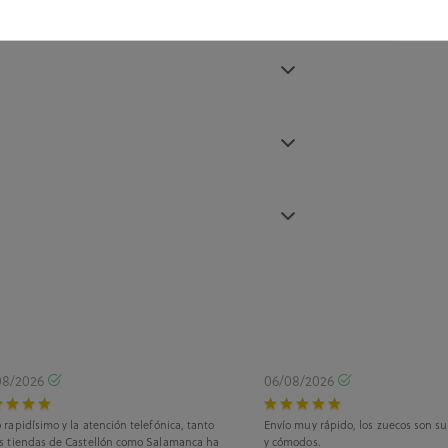
08/2026
06/08/2026
 rapidísimo y la atención telefónica, tanto
Envío muy rápido, los zuecos son s
as tiendas de Castellón como Salamanca ha
y cómodos.