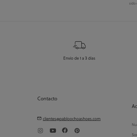
sido 
Envío de 1 a 3 días
Contacto
Ac
clientes@pabloochoashoes.com
Nue
So