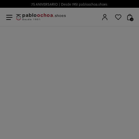
75 ANIVERSARIO | Desde 1951 pabloochoa.shoes
0