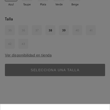
Azul
Taupe
Plata
Verde
Beige
Talla
35
36
37
38
39
40
41
42
43
Ver disponibilidad en tienda
SELECCIONA UNA TALLA