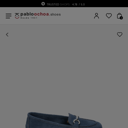
TRUSTED
SHOPS
4.78
/ 5.0
0