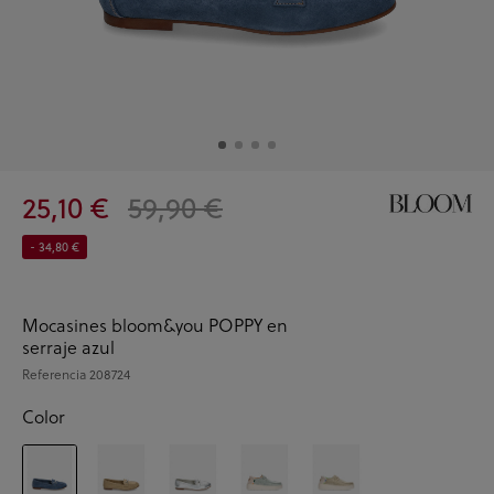
25,10 €
59,90 €
- 34,80 €
Mocasines bloom&you POPPY en
serraje azul
Referencia
208724
Color