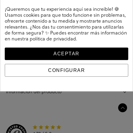
Detalles
¡Queremos que tu experiencia aquí sea increíble! 🍪
Usamos cookies para que todo funcione sin problemas,
Mocasines bloom&you POPPY en serraje azul. Sin
ofrecerte contenido a tu medida y mostrarte anuncios
cierre, slip on. La plantilla no es extraible. Hecho en
relevantes. ¿Nos das tu consentimiento para utilizarlas
de forma segura? ✨ Puedes encontrar más información
España.
en nuestra
política de privacidad
.
Referencia
208724
ACEPTAR
Guía de tallas
CONFIGURAR
Ciudados y limpieza
Información del producto