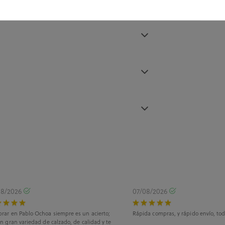
08/2026
07/08/2026
rar en Pablo Ochoa siempre es un acierto;
Rápida compras, y rápido envío, tod
n gran variedad de calzado, de calidad y te