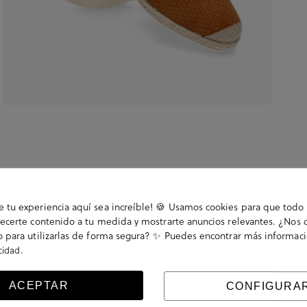
tu experiencia aquí sea increíble! 🍪 Usamos cookies para que todo 
ecerte contenido a tu medida y mostrarte anuncios relevantes. ¿Nos 
 para utilizarlas de forma segura? ✨ Puedes encontrar más informac
.
acidad
orma 1,5cm. Cierre con hebilla en un lateral. La
ACEPTAR
CONFIGURA