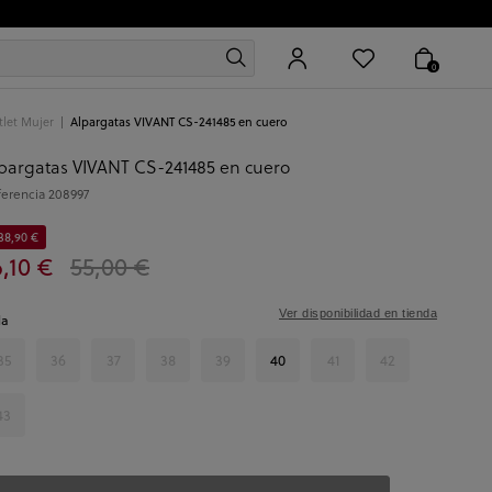
0
let Mujer
Alpargatas VIVANT CS-241485 en cuero
pargatas VIVANT CS-241485 en cuero
ferencia
208997
38,90 €
6,10 €
55,00 €
Ver disponibilidad en tienda
la
35
36
37
38
39
40
41
42
43