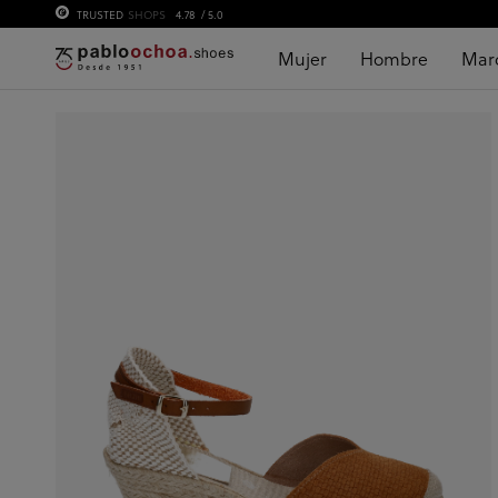
TRUSTED
SHOPS
4.78
/ 5.0
Mujer
Hombre
Mar