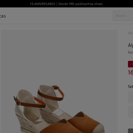
75 ANIVERSARIO | Desde 1951 pabloochoa.shoes
cas
Out
Al
Re
- 
1
Tal