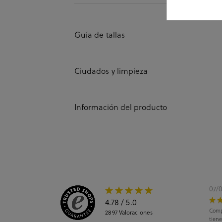
Guía de tallas
Ciudados y limpieza
Información del producto
07/
4.78
/ 5.0
Comp
2897
Valoraciones
tiene