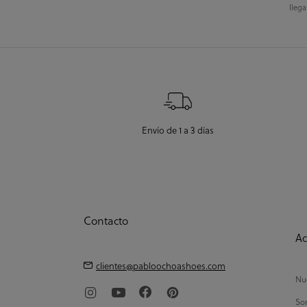
llega
Envío de 1 a 3 días
Contacto
Ac
clientes@pabloochoashoes.com
Nue
So