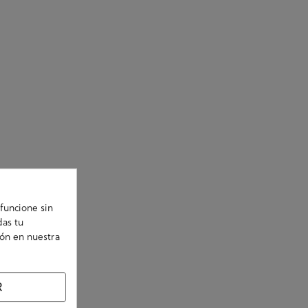
funcione sin
das tu
ión en nuestra
R