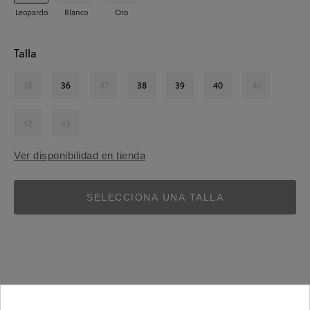
Leopardo
Blanco
Oro
Talla
35
36
37
38
39
40
41
42
43
Ver disponibilidad en tienda
SELECCIONA UNA TALLA