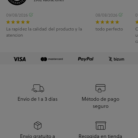
09/08/2026
08/08/2026
0
La rapidez la calidad del producto y la
todo perfecto
C
atencion
u
c
e
Envío de 1 a 3 días
Método de pago
seguro
Envío gratuito a
Recogida en tienda