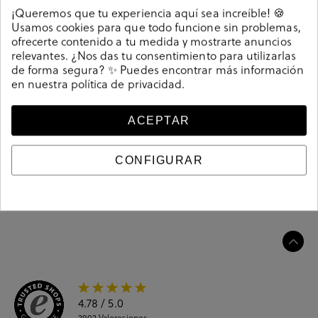
Detalles
¡Queremos que tu experiencia aquí sea increíble! 🍪
Usamos cookies para que todo funcione sin problemas,
ofrecerte contenido a tu medida y mostrarte anuncios
Deportivos Cetti C-1342 SRA en leopardo . Cierre con
relevantes. ¿Nos das tu consentimiento para utilizarlas
cordones. La plantilla es extraible. Hecho en España.
de forma segura? ✨ Puedes encontrar más información
Referencia
213588
en nuestra
política de privacidad
.
ACEPTAR
Guía de tallas
CONFIGURAR
Ciudados y limpieza
Información del producto
4.78
/ 5.0
2902
Valoraciones