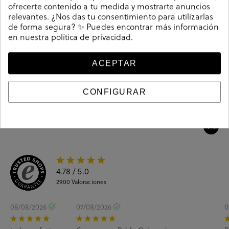
ofrecerte contenido a tu medida y mostrarte anuncios
Referencia
195091
relevantes. ¿Nos das tu consentimiento para utilizarlas
de forma segura? ✨ Puedes encontrar más información
en nuestra
política de privacidad
.
Guía de tallas
ACEPTAR
Ciudados y limpieza
CONFIGURAR
Información del producto
4.78
/ 5.0
2900
Valoraciones
08/08/2026
07/08/2026
0