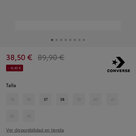
38,50 €
89,90 €
- 51,40 €
Talla
35
36
37
38
39
40
41
42
43
Ver disponibilidad en tienda