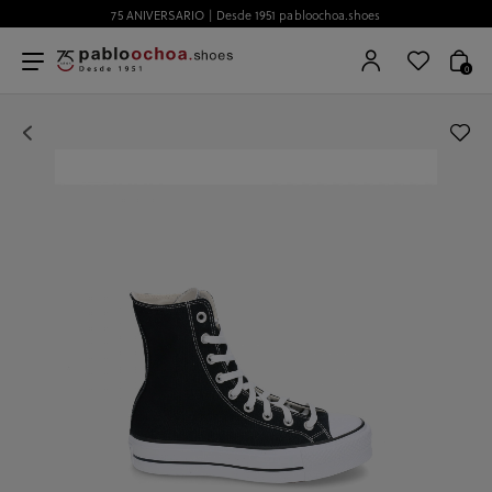
75 ANIVERSARIO | Desde 1951 pabloochoa.shoes
0