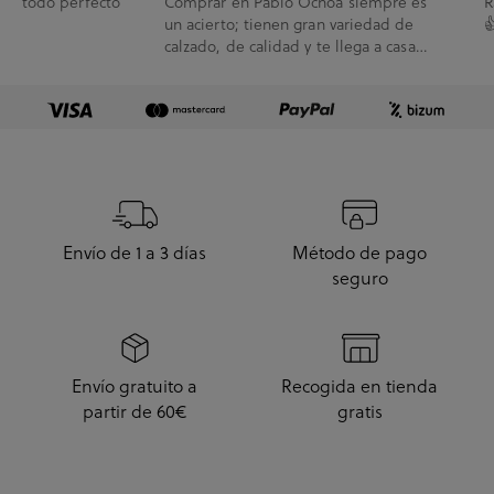
todo perfecto
Comprar en Pablo Ochoa siempre es
R
un acierto; tienen gran variedad de

calzado, de calidad y te llega a casa
enseguida. A...
Envío de 1 a 3 días
Método de pago
seguro
Envío gratuito a
Recogida en tienda
partir de 60€
gratis