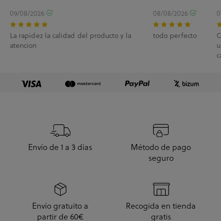
09/08/2026
08/08/2026
0
La rapidez la calidad del producto y la
todo perfecto
C
atencion
u
c
e
Envío de 1 a 3 días
Método de pago
seguro
Envío gratuito a
Recogida en tienda
partir de 60€
gratis