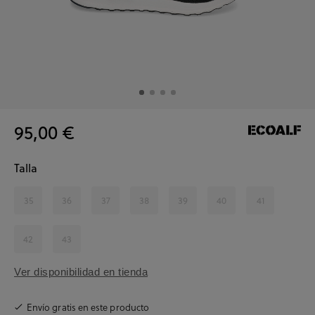
95,00 €
Talla
35
36
37
38
39
40
41
42
43
Ver disponibilidad en tienda
Envío gratis en este producto