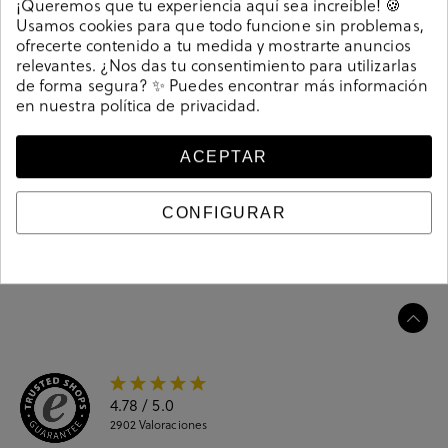
¡Queremos que tu experiencia aquí sea increíble! 🍪
reducen las emisiones de CO2 y de agua consumido.
Usamos cookies para que todo funcione sin problemas,
Cierre con cordones. La plantilla es extraible. Hecho en
ofrecerte contenido a tu medida y mostrarte anuncios
relevantes. ¿Nos das tu consentimiento para utilizarlas
China
de forma segura? ✨ Puedes encontrar más información
197481
Referencia
en nuestra
política de privacidad
.
ACEPTAR
Guía de tallas
CONFIGURAR
Ciudados y limpieza
Información del producto
4.78
/ 5.0
2902
Valoraciones