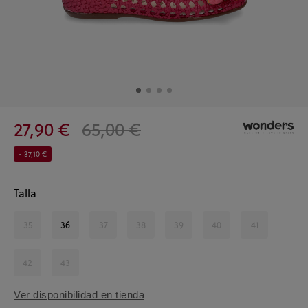
27,90 €
65,00 €
- 37,10 €
Talla
35
36
37
38
39
40
41
42
43
Ver disponibilidad en tienda