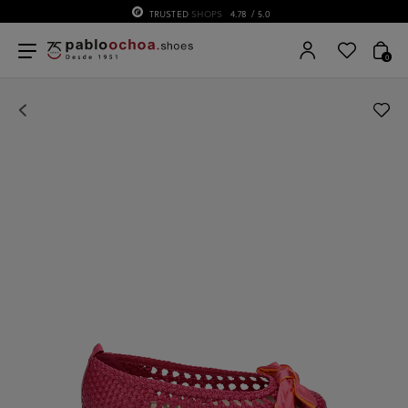
TRUSTED
SHOPS
4.78
/ 5.0
0