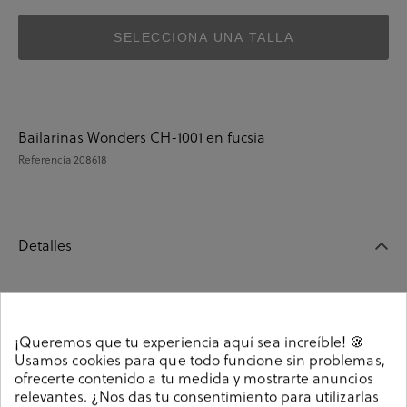
SELECCIONA UNA TALLA
Bailarinas Wonders CH-1001 en fucsia
Referencia
208618
Detalles
Bailarinas Wonders CH-1001 en fucsia. Sin cierre, slip
on. La plantilla no es extraible. Hecho en China
¡Queremos que tu experiencia aquí sea increíble! 🍪
Referencia
208618
Usamos cookies para que todo funcione sin problemas,
ofrecerte contenido a tu medida y mostrarte anuncios
relevantes. ¿Nos das tu consentimiento para utilizarlas