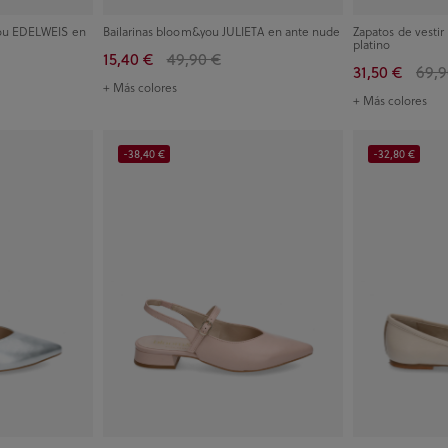
you EDELWEIS en
Bailarinas bloom&you JULIETA en ante nude
Zapatos de vest
platino
15,40 €
49,90 €
31,50 €
69,9
+ Más colores
+ Más colores
-38,40 €
-32,80 €