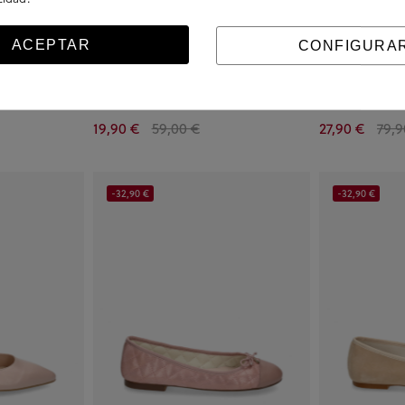
ACEPTAR
CONFIGURA
en azul marino
Zapatos de vestir bloom&you EDELWEISS
Zapatos Stephen
en serraje azul
en negro
19,90 €
59,00 €
27,90 €
79,9
-32,90 €
-32,90 €