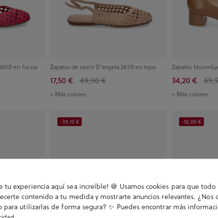
26113 en fucsia
Zapatos de vestir D'angela 26113 en topo
Zapatos bloom&y
17,50 €
49,90 €
34,20 €
69,
+ Más colores
+ Más colores
-39,10 €
-52,00 €
tu experiencia aquí sea increíble! 🍪 Usamos cookies para que todo 
ecerte contenido a tu medida y mostrarte anuncios relevantes. ¿Nos 
 para utilizarlas de forma segura? ✨ Puedes encontrar más informac
.
acidad