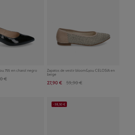
u 755 en charol negro
Zapatos de vestir bloom&you CELOSIA en
beige
0 €
27,90 €
59,90 €
-38,50 €