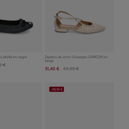
la 26056 en negro
Zapatos de vestir Gioseppo GARCON en
beige
0 €
31,40 €
69,90 €
-38,50 €