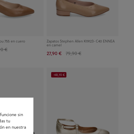
ou 755 en cuero
Zapatos Stephen Allen K19123-C40 ENNEA
en camel
90 €
27,90 €
79,90 €
-48,70 €
funcione sin
das tu
ión en nuestra