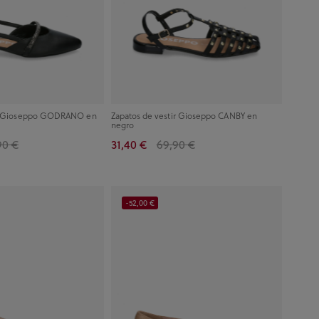
ir Gioseppo GODRANO en
Zapatos de vestir Gioseppo CANBY en
negro
90 €
31,40 €
69,90 €
-52,00 €