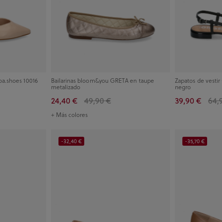
oa.shoes 10016
Bailarinas bloom&you GRETA en taupe
Zapatos de vest
metalizado
negro
24,40 €
49,90 €
39,90 €
64,
+ Más colores
-32,40 €
-35,70 €