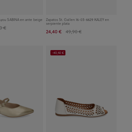
&you SABINA en ante beige
Zapatos St. Gallen 16-03-6629 KALEY en
serpiente plata
0 €
24,40 €
49,90 €
-40,50 €