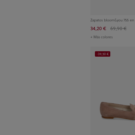
Zapatos bloom&you 755 en
34,20 €
69,90 €
+ Más colores
-39,50 €