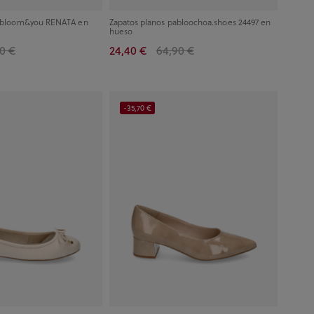
ir bloom&you RENATA en
Zapatos planos pabloochoa.shoes 24497 en
hueso
0 €
24,40 €
64,90 €
-35,70 €