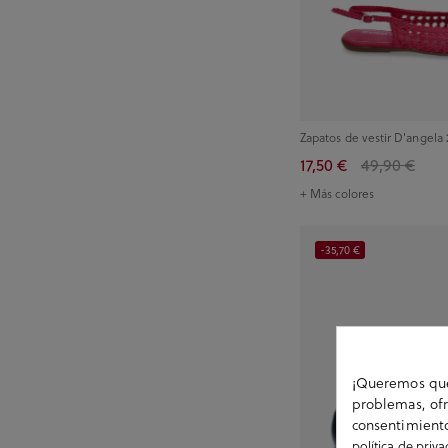
Zapatos de vestir D'angela 
17,50 €
49,90 €
+ Más colores
-35,70 €
¡Queremos que 
problemas, ofr
consentimiento
política de priv