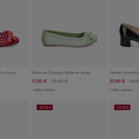
 en fucsia
Bailarinas D'angela 26056 en verde
Salones bloom&yo
17,00 €
39,90 €
27,90 €
69,9
+ Más colores
+ Más colores
-26,00 €
-22,90 €