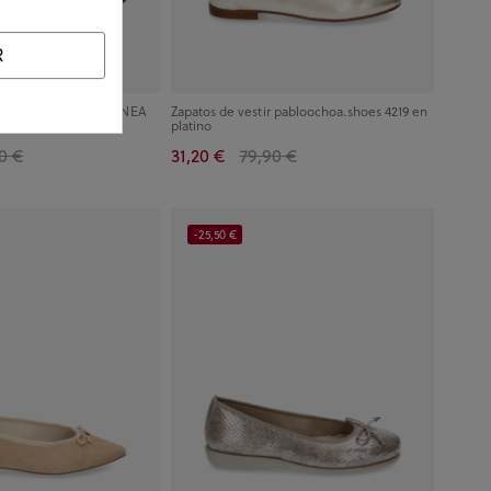
R
 Allen K19123-C40 ENNEA
Zapatos de vestir pabloochoa.shoes 4219 en
platino
0 €
31,20 €
79,90 €
-25,50 €