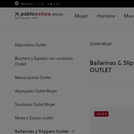
TRUSTED
SHOPS
4.78
/ 5.0
Mujer
Hombre
Mar
Outlet Mujer
Deportivos Outlet
Bluchers y Zapatos con cordones
Bailarinas & Sli
Outlet
OUTLET
Menorquinas Outlet
Alpargatas Outlet Mujer
Sandalias Outlet Mujer
-37,10 €
Mules y Zuecos outlet
Bailarinas y Slippers Outlet