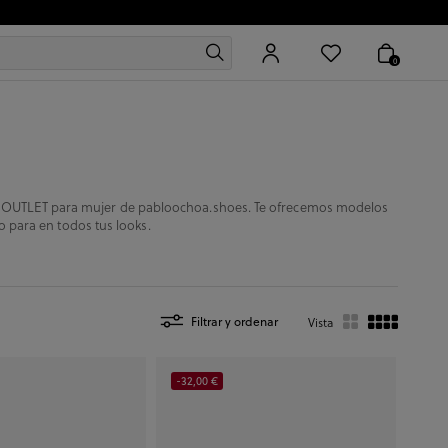
0
ción OUTLET para mujer de pabloochoa.shoes. Te ofrecemos modelos
 para en todos tus looks.
Filtrar y ordenar
Vista
-32,00 €