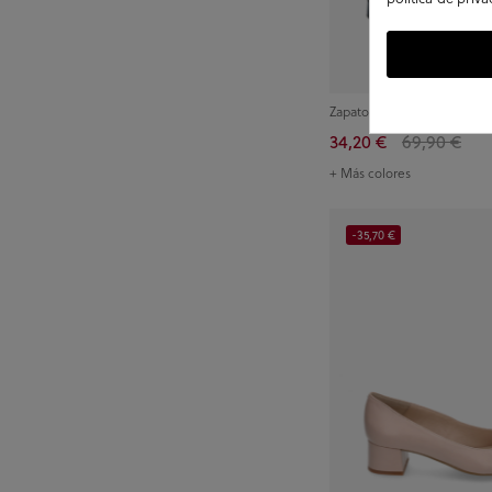
Zapatos bloom&you DAFNE 
34,20 €
69,90 €
+ Más colores
-35,70 €