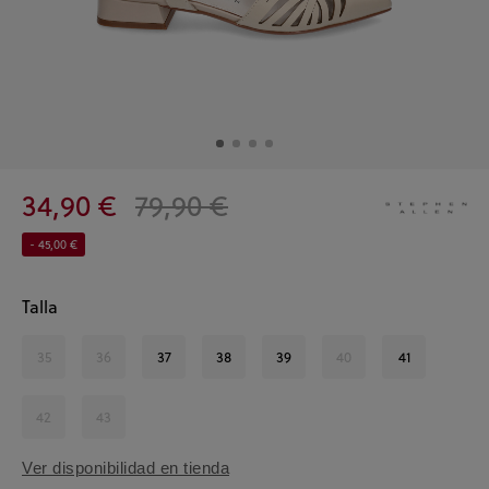
34,90 €
79,90 €
- 45,00 €
Talla
35
36
37
38
39
40
41
42
43
Ver disponibilidad en tienda