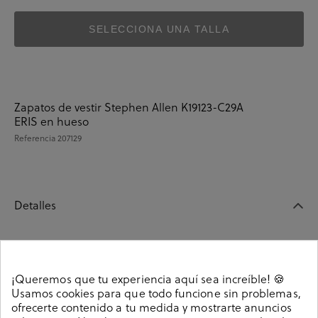
SELECCIONA UNA TALLA
Zapatos de vestir Stephen Allen K19123-C29A
ERIS en hueso
Referencia
207129
Detalles
Zapatos de vestir Stephen Allen K19123-C29A ERIS en
hueso. Altura tacón 2,5cm. Cierre con hebilla en un
¡Queremos que tu experiencia aquí sea increíble! 🍪
lateral. La plantilla no es extraible. Hecho en China
Usamos cookies para que todo funcione sin problemas,
207129
Referencia
ofrecerte contenido a tu medida y mostrarte anuncios