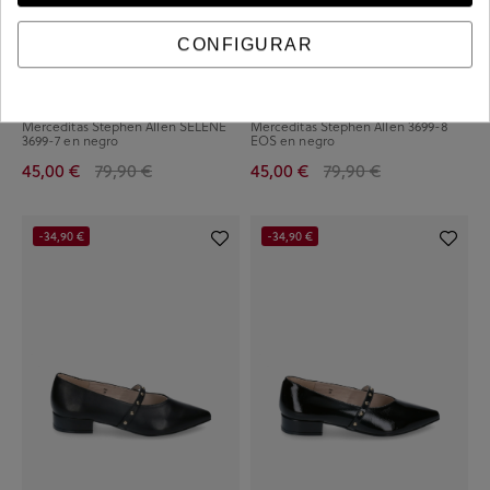
CONFIGURAR
Merceditas Stephen Allen SELENE
Merceditas Stephen Allen 3699-8
3699-7 en negro
EOS en negro
45,00 €
79,90 €
45,00 €
79,90 €
-34,90 €
-34,90 €