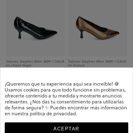
Salones Stephen Allen 3699-1 GALIA
Salones Stephen Allen 3699-1 GALIA
en charol negro
en bronce
39,90 €
79,90 €
35,90 €
79,90 €
¡Queremos que tu experiencia aquí sea increíble! 🍪
Usamos cookies para que todo funcione sin problemas,
-34,90 €
-34,90 €
ofrecerte contenido a tu medida y mostrarte anuncios
relevantes. ¿Nos das tu consentimiento para utilizarlas
de forma segura? ✨ Puedes encontrar más información
en nuestra
política de privacidad
.
ACEPTAR