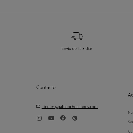
Envío de 1 a 3 días
Contacto
Ac
clientes@pabloochoashoes.com
Nue
So
Cui