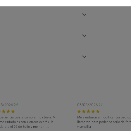
08/2026
03/08/2026
periencia con la compra muy bien. Mi
Me ayudaron a modificar un pedid
mo enfado es con Correos exprés, la
llamaron para poder hacerlo de for
da era el 29 de Julio y me han l...
y sencilla