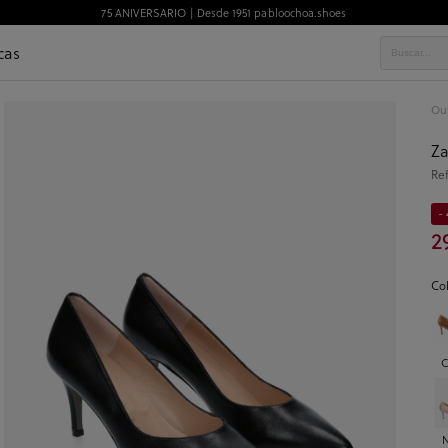
75 ANIVERSARIO | Desde 1951 pabloochoa.shoes
cas
Out
Za
Re
- 
2
Co
C