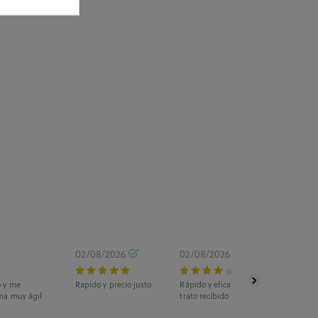
02/08/2026
02/08/2026
o y me
Rapido y precio justo
Rápido y eficaz. La recogida fue en ti
ma muy ágil
trato recibido fue estupendo.