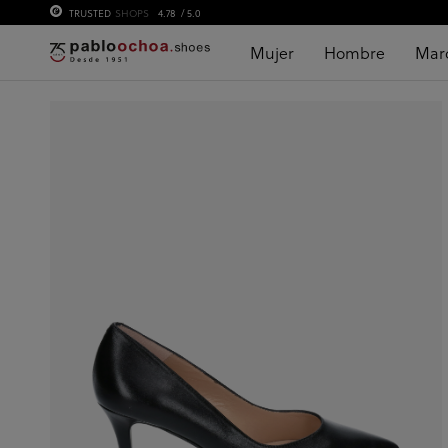
TRUSTED
SHOPS
4.78
/ 5.0
Mujer
Hombre
Mar