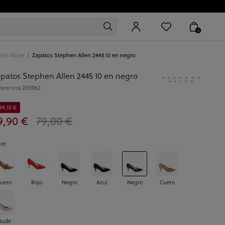
0
let Mujer
Zapatos Stephen Allen 2445 10 en negro
patos Stephen Allen 2445 10 en negro
ferencia
203962
49,10 €
9,90 €
79,00 €
lor
uero
Rojo
Negro
Azul
Negro
Cuero
Nude