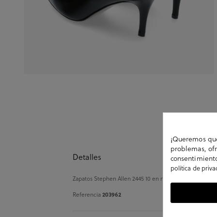
¡Queremos que 
problemas, ofr
Detalles
consentimiento
política de priv
Zapatos Stephen Allen 2445 10 en negro. Altura tacón 7cm
203962
Referencia