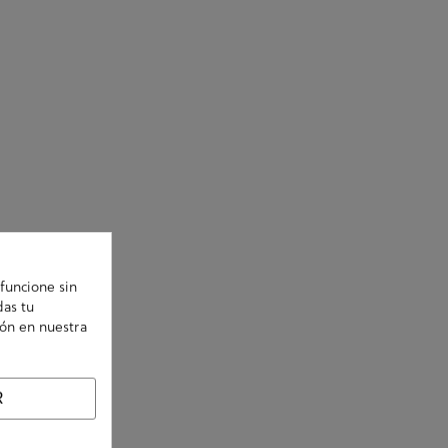
funcione sin
das tu
ión en nuestra
R