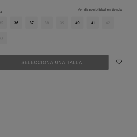
Ver disponibilidad en tienda
la
35
36
37
38
39
40
41
42
43
SELECCIONA UNA TALLA