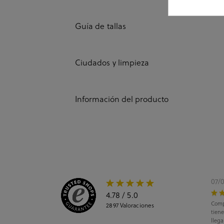
Guía de tallas
Ciudados y limpieza
Información del producto
07/
4.78
/ 5.0
Comp
2897
Valoraciones
tiene
llega