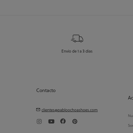
Envío de 1 a 3 días
Contacto
Ac
clientes@pabloochoashoes.com
Nue
So