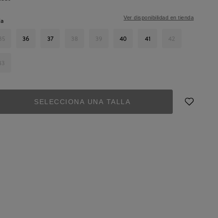
Ver disponibilidad en tienda
la
35
36
37
38
39
40
41
42
43
SELECCIONA UNA TALLA