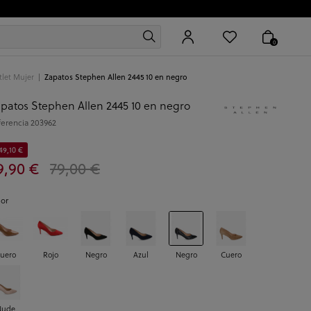
0
let Mujer
Zapatos Stephen Allen 2445 10 en negro
patos Stephen Allen 2445 10 en negro
ferencia
203962
49,10 €
9,90 €
79,00 €
lor
uero
Rojo
Negro
Azul
Negro
Cuero
Nude