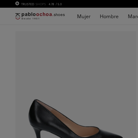
TRUSTED
SHOPS
4.78
/ 5.0
Mujer
Hombre
Mar