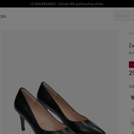
75 ANIVERSARIO | Desde 1951 pabloochoa.shoes
cas
Out
Za
Re
- 
2
Co
C