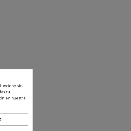
funcione sin
das tu
ión en nuestra
R