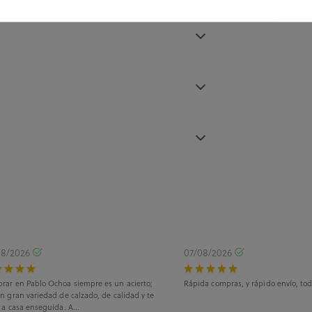
08/2026
07/08/2026
rar en Pablo Ochoa siempre es un acierto;
Rápida compras, y rápido envío, tod
n gran variedad de calzado, de calidad y te
 a casa enseguida. A...