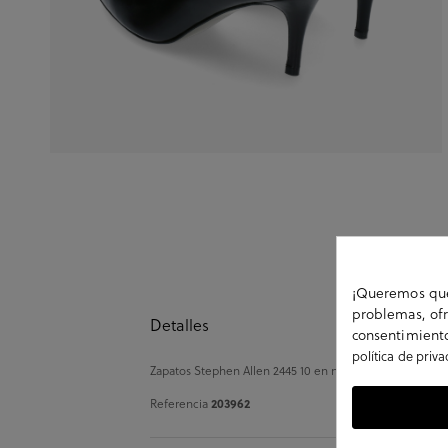
¡Queremos que 
problemas, ofr
Detalles
consentimiento
política de priv
Zapatos Stephen Allen 2445 10 en negro. Altura tacón 7cm
Referencia
203962