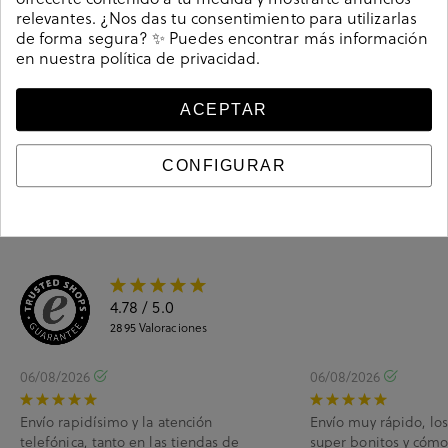
relevantes. ¿Nos das tu consentimiento para utilizarlas
de forma segura? ✨ Puedes encontrar más información
en nuestra
política de privacidad
.
Guía de tallas
ACEPTAR
Ciudados y limpieza
Información del producto
CONFIGURAR
4.78
/ 5.0
2895
Valoraciones
06/08/2026
06/08/2026
Envío rapidísimo y la atención
Envío muy rápido, lo
telefónica, tanto en las tiendas de
super bonitos y cóm