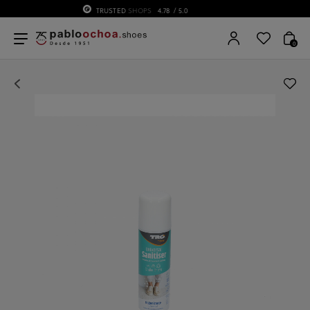
75 ANIVERSARIO | Desde 1951 pabloochoa
0