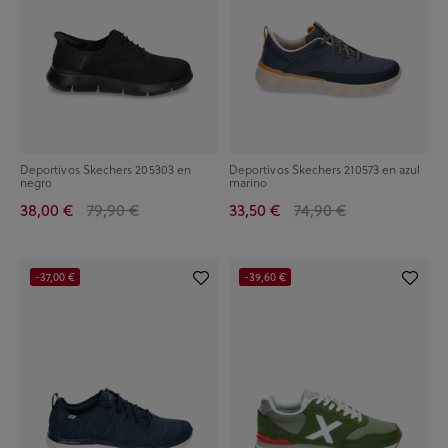
Deportivos Skechers 205303 en
Deportivos Skechers 210573 en azul
negro
marino
38,00 €
79,90 €
33,50 €
74,90 €
-37,00 €
-39,60 €