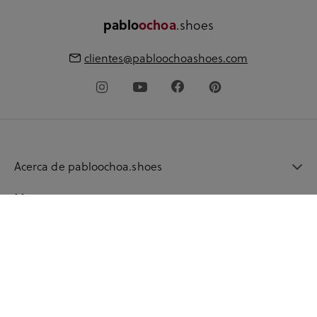
pablo
ochoa
.shoes
clientes@pabloochoashoes.com
Acerca de pabloochoa.shoes
Mi cuenta
Guía de compra
Idioma
© 2026 pabloochoashoes.com Todos los derechos