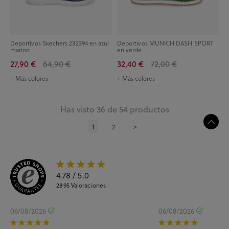
Deportivos Skechers 232394 en azul
Deportivos MUNICH DASH SPORT
marino
en verde
27,90 €
64,90 €
32,40 €
72,00 €
+ Más colores
+ Más colores
Has visto 36 de 54 productos
1
2
>
4.78
/ 5.0
2895
Valoraciones
06/08/2026
06/08/2026