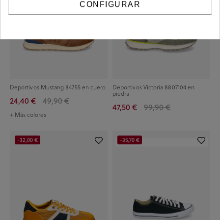
CONFIGURAR
Deportivos Mustang 84755 en cuero
Deportivos Victoria 8807104 en
piedra
24,40 €
49,90 €
47,50 €
99,90 €
+ Más colores
-32,00 €
-35,70 €