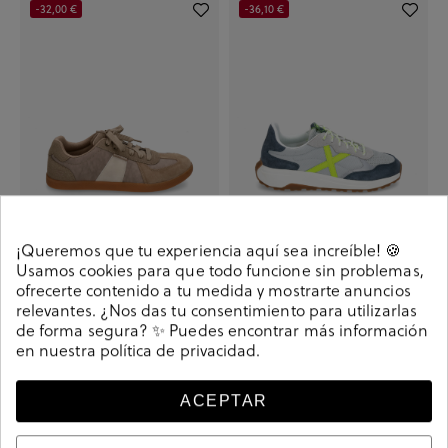
-32,00 €
-36,10 €
¡Queremos que tu experiencia aquí sea increíble! 🍪
Deportivos Skechers 210960 en topo
Deportivos MUNICH BABEL en jeans
Usamos cookies para que todo funcione sin problemas,
ofrecerte contenido a tu medida y mostrarte anuncios
27,90 €
59,90 €
48,90 €
85,00 €
relevantes. ¿Nos das tu consentimiento para utilizarlas
+ Más colores
de forma segura? ✨ Puedes encontrar más información
en nuestra
política de privacidad
.
-25,50 €
-52,40 €
ACEPTAR