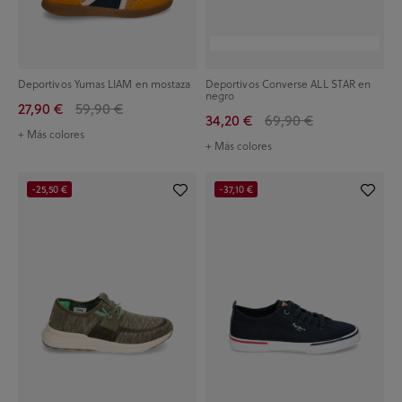
Deportivos Yumas LIAM en mostaza
Deportivos Converse ALL STAR en
negro
27,90 €
59,90 €
34,20 €
69,90 €
+ Más colores
+ Más colores
-25,50 €
-37,10 €