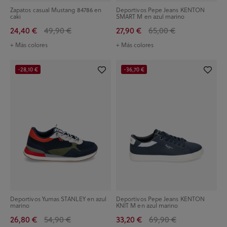
Zapatos casual Mustang 84786 en
Deportivos Pepe Jeans KENTON
caki
SMART M en azul marino
24,40 €
49,90 €
27,90 €
65,00 €
+ Más colores
+ Más colores
-28,10 €
-36,70 €
Deportivos Yumas STANLEY en azul
Deportivos Pepe Jeans KENTON
marino
KNIT M en azul marino
26,80 €
54,90 €
33,20 €
69,90 €