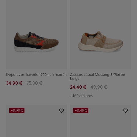
Deportivos Traveris 49004 en marrón
Zapatos casual Mustang 84786 en
beige
34,90 €
75,00 €
24,40 €
49,90 €
+ Más colores
-41,90 €
-41,40 €