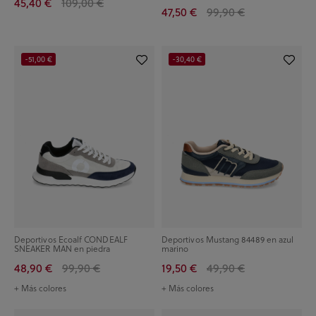
45,40 €
109,00 €
47,50 €
99,90 €
-51,00 €
-30,40 €
Deportivos Ecoalf CONDEALF
Deportivos Mustang 84489 en azul
SNEAKER MAN en piedra
marino
48,90 €
99,90 €
19,50 €
49,90 €
+ Más colores
+ Más colores