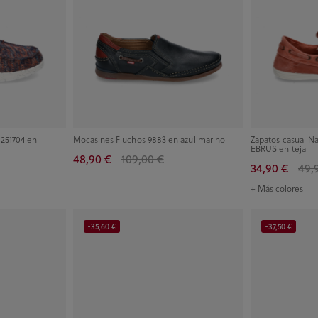
 251704 en
Mocasines Fluchos 9883 en azul marino
Zapatos casual N
EBRUS en teja
48,90 €
109,00 €
34,90 €
49,
+ Más colores
-35,60 €
-37,50 €