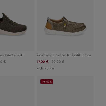
ers 232452 en caki
Zapatos casual Sweden Kle 251704 en topo
90 €
17,00 €
39,90 €
+ Más colores
-46,00 €