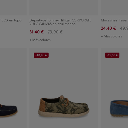
Y SOX en topo
Deportivos Tommy Hilfiger CORPORATE
Mocasines Traveri
VULC CANVAS en azul marino
24,40 €
49,
31,40 €
79,90 €
+ Más colores
+ Más colores
-40,80 €
-28,10 €