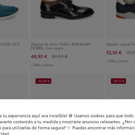
rld 303E OLD
Zapatos de vestir Hobb's B4183A0407
Zapatos casual Fl
HOBBS- 2 en negro
52,50 €
115,
48,90 €
89,90 €
+ Más colores
+ Más colores
-42,00 €
-28,10 €
tu experiencia aquí sea increíble! 🍪 Usamos cookies para que todo 
ecerte contenido a tu medida y mostrarte anuncios relevantes. ¿Nos 
 para utilizarlas de forma segura? ✨ Puedes encontrar más informac
.
acidad