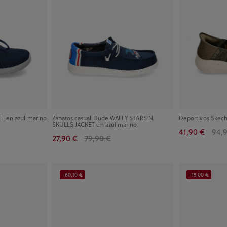
TE en azul marino
Zapatos casual Dude WALLY STARS N
Deportivos Skech
SKULLS JACKET en azul marino
41,90 €
94,
27,90 €
79,90 €
-60,10 €
-15,00 €