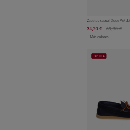
Zapatos casual Dude WALL
34,20 €
69,90 €
+ Más colores
-32,90 €