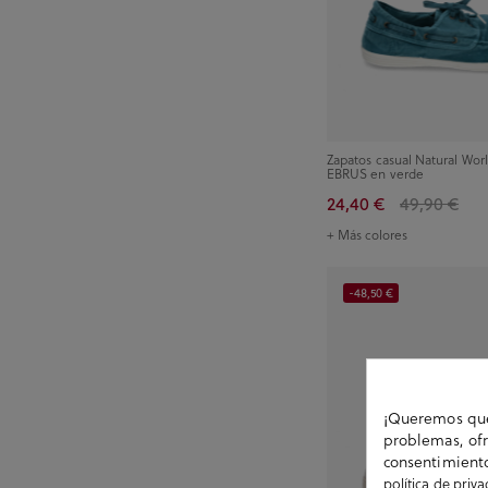
Zapatos casual Natural Wo
EBRUS en verde
24,40 €
49,90 €
+ Más colores
-48,50 €
¡Queremos que 
problemas, ofr
consentimiento
política de priv