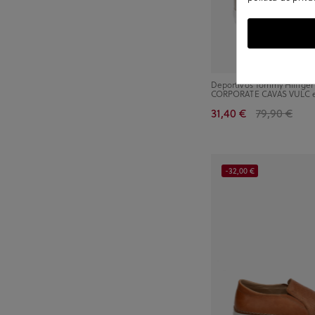
Deportivos Tommy Hilfige
CORPORATE CAVAS VULC e
31,40 €
79,90 €
-32,00 €