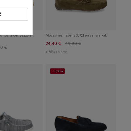
R
ochoa.shoes 82223 en
Mocasines Traveris 33721 en serraje kaki
24,40 €
49,90 €
00 €
+ Más colores
-38,50 €