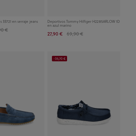
s 33721 en serraje jeans
Deportivos Tommy Hilfiger H2285ARLOW 1D
en azul marino
90 €
27,90 €
69,90 €
-35,70 €