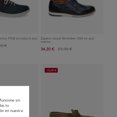
uchos F1158 en nobuck azul
Zapatos casual Kénnebec 1024 en azul
marino
00 €
34,20 €
69,90 €
-25,50 €
funcione sin
das tu
ión en nuestra