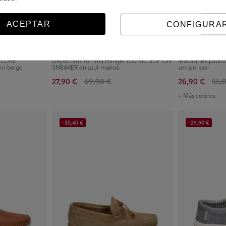
ACEPTAR
CONFIGURA
r CORE
Deportivos Tommy Hilfiger ICONIC SLIP ON
Mocasines pablo
n beige
SNEAKER en azul marino
serraje kaki
27,90 €
69,90 €
26,90 €
55,
+ Más colores
-30,40 €
-29,90 €