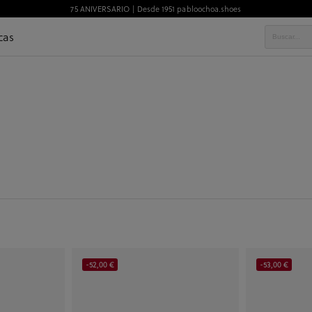
75 ANIVERSARIO | Desde 1951 pabloochoa.shoes
cas
-52,00 €
-53,00 €