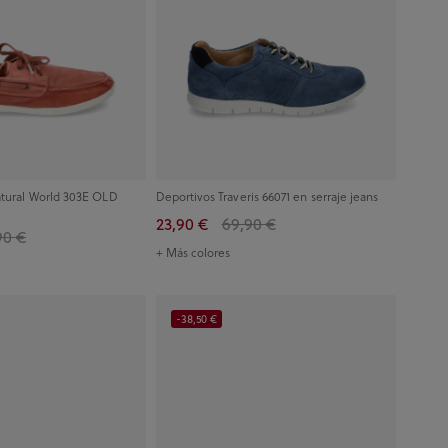
atural World 303E OLD
Deportivos Traveris 66071 en serraje jeans
23,90 €
69,90 €
90 €
+ Más colores
-38,50 €