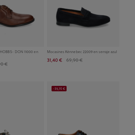
ir HOBBS- DON 11000 en
Mocasines Kénnebec 22009 en serraje azul
31,40 €
69,90 €
90 €
-35,70 €