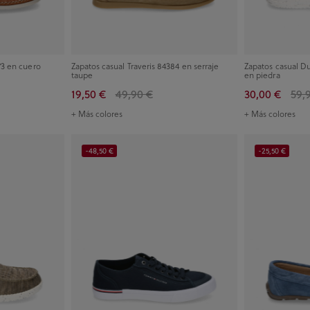
73 en cuero
Zapatos casual Traveris 84384 en serraje
Zapatos casual 
taupe
en piedra
19,50 €
49,90 €
30,00 €
59,
+ Más colores
+ Más colores
-48,50 €
-25,50 €