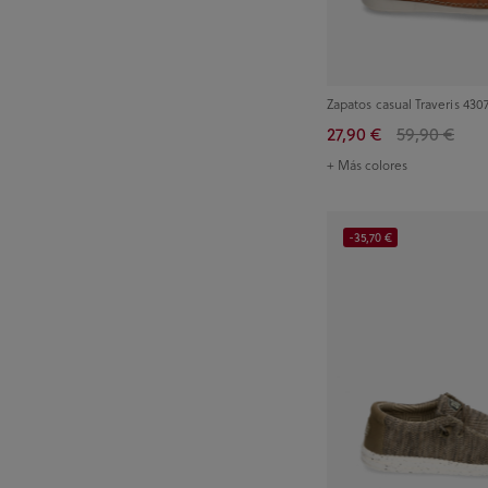
Zapatos casual Traveris 430
27,90 €
59,90 €
+ Más colores
-35,70 €