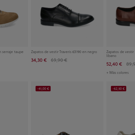
n serraje taupe
Zapatos de vestir Traveris 63190 en negro
Zapatos de vest
líbano
34,30 €
69,90 €
52,40 €
89,
+ Más colores
-41,00 €
-62,50 €