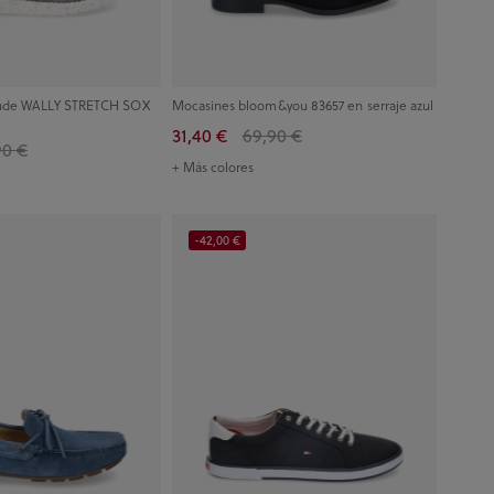
Dude WALLY STRETCH SOX
Mocasines bloom&you 83657 en serraje azul
31,40 €
69,90 €
90 €
+ Más colores
-42,00 €