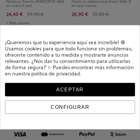
Naúticos Traveris AYAMONTE 1806
Naúticos pabloochoa.shoes 3055-R
en nobuck azul
en azul marino
24,40 €
59,90 €
26,90 €
55,00 €
+ Más colores
Has visto 4 de 4 productos
¡Queremos que tu experiencia aquí sea increíble! 🍪
Usamos cookies para que todo funcione sin problemas,
ofrecerte contenido a tu medida y mostrarte anuncios
relevantes. ¿Nos das tu consentimiento para utilizarlas
de forma segura? ✨ Puedes encontrar más información
4.78
/ 5.0
en nuestra
política de privacidad
.
2895
Valoraciones
06/08/2026
06/08/2026
ACEPTAR
Envío rapidísimo y la atención
Envío muy rápido, lo
CONFIGURAR
telefónica, tanto en las tiendas de
super bonitos y cóm
Castellón como Salamanca ha sido de
10.