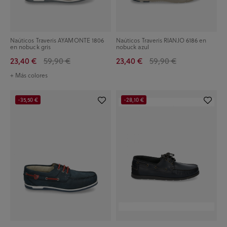
Naúticos Traveris AYAMONTE 1806
Naúticos Traveris RIANJO 6186 en
en nobuck gris
nobuck azul
23,40 €
59,90 €
23,40 €
59,90 €
+ Más colores
-35,50 €
-28,10 €