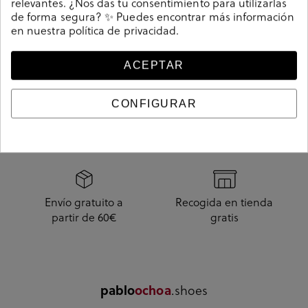
relevantes. ¿Nos das tu consentimiento para utilizarlas
10.
de forma segura? ✨ Puedes encontrar más información
en nuestra
política de privacidad
.
ACEPTAR
CONFIGURAR
Envío de 1 a 3 días
Método de pago
seguro
Envío gratuito a
Recogida en tienda
partir de 60€
gratis
pablo
ochoa
.shoes