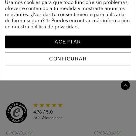
Sudadera de señora bloom&you B&Y SWEATSHIRT en
Usamos cookies para que todo funcione sin problemas,
ofrecerte contenido a tu medida y mostrarte anuncios
nude. . Hecho en Europa.
relevantes. ¿Nos das tu consentimiento para utilizarlas
211399
Referencia
de forma segura? ✨ Puedes encontrar más información
en nuestra
política de privacidad
.
Guía de tallas
ACEPTAR
Ciudados y limpieza
CONFIGURAR
Información del producto
4.78
/ 5.0
2891
Valoraciones
05/08/2026
03/08/2026