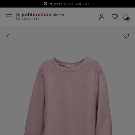
TRUSTED
SHOPS
4.78
/ 5.0
0