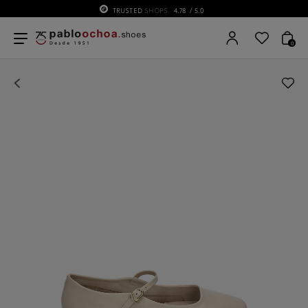
TRUSTED
SHOPS
4.78
/ 5.0
0