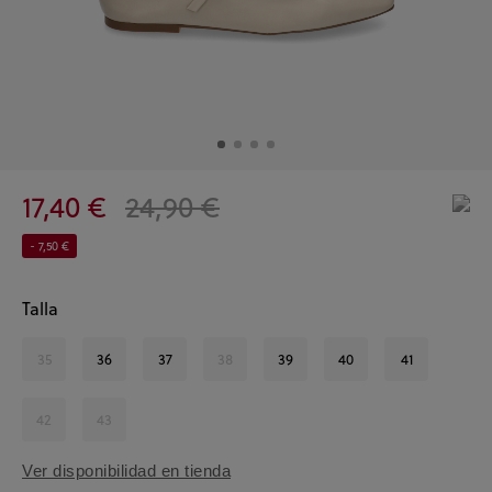
17,40 €
24,90 €
- 7,50 €
Talla
35
36
37
38
39
40
41
42
43
Ver disponibilidad en tienda