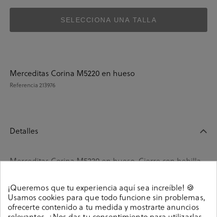
SELECCIONA UNA TALLA
Merceditas Corina M5220 en hueso
Referencia
213976
Detalles
Merceditas Corina M5220 en hueso. Cierre con hebilla
en un lateral. La plantilla no es extraible. Hecho en
China
¡Queremos que tu experiencia aquí sea increíble! 🍪
Usamos cookies para que todo funcione sin problemas,
Referencia
213976
ofrecerte contenido a tu medida y mostrarte anuncios
relevantes. ¿Nos das tu consentimiento para utilizarlas