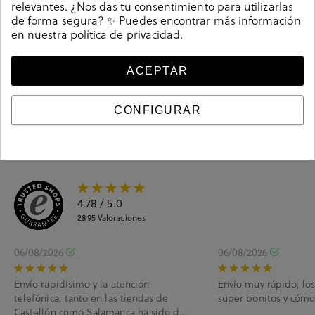
relevantes. ¿Nos das tu consentimiento para utilizarlas
de forma segura? ✨ Puedes encontrar más información
en nuestra
política de privacidad
.
Guía de tallas
Ciudados y limpieza
ACEPTAR
Información del producto
CONFIGURAR
4.78
/ 5.0
2895
Valoraciones
06/08/2026
06/08/2026
Envío rapidísimo y la atención
Envío muy rápido, lo
telefónica, tanto en las tiendas de
super bonitos y cóm
Castellón como Salamanca ha sido de