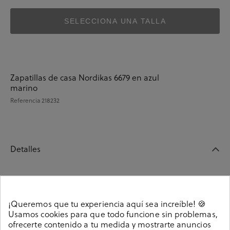
SELECCIONA UNA TALLA
Zapatillas de casa Nordikas 6679 en azul
marino
Referencia
218232
Detalles
Zapatillas de casa Nordikas 6679 en azul marino. Sin
cierre, slip on. La plantilla no es extraible. Hecho en
¡Queremos que tu experiencia aquí sea increíble! 🍪
España.
Usamos cookies para que todo funcione sin problemas,
Referencia
218232
ofrecerte contenido a tu medida y mostrarte anuncios