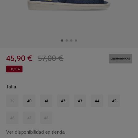
45,90 €
57,00 €
- 11,10 €
Talla
39
40
41
42
43
44
45
46
47
48
Ver disponibilidad en tienda