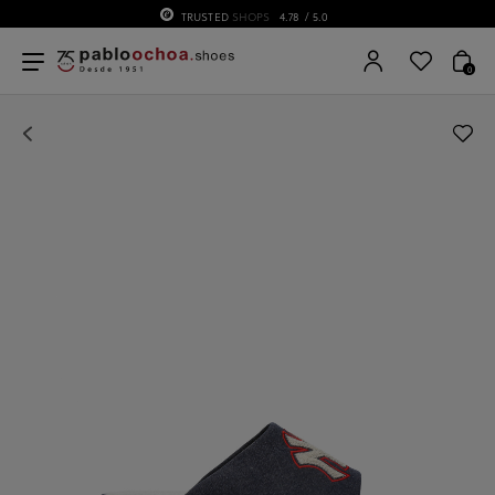
TRUSTED
SHOPS
4.78
/ 5.0
0