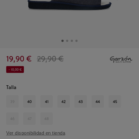
19,90 €
29,90 €
- 10,00 €
Talla
39
40
41
42
43
44
45
46
47
48
Ver disponibilidad en tienda