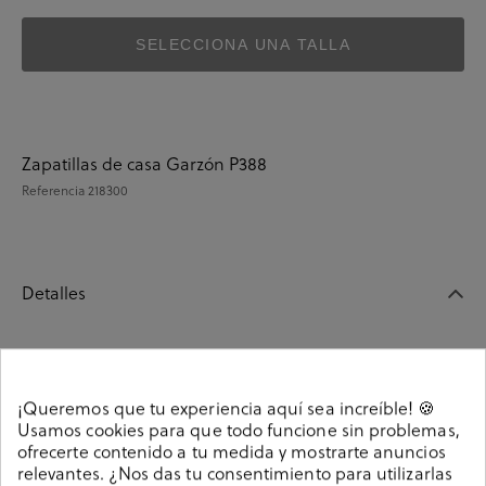
SELECCIONA UNA TALLA
Zapatillas de casa Garzón P388
Referencia
218300
Detalles
Zapatillas de casa Garzón P388.127 en jeans. Sin cierre,
slip on. La plantilla no es extraible. Hecho en España.
¡Queremos que tu experiencia aquí sea increíble! 🍪
Referencia
218300
Usamos cookies para que todo funcione sin problemas,
ofrecerte contenido a tu medida y mostrarte anuncios
relevantes. ¿Nos das tu consentimiento para utilizarlas