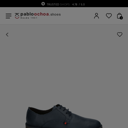
TRUSTED
SHOPS
4.78
/ 5.0
0