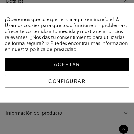
Detalles
¡Queremos que tu experiencia aquí sea increíble! 🍪
PUNTEADO Kénnebec BLUCHER 2600 SIN FESTON en
Usamos cookies para que todo funcione sin problemas,
azul marino. Modelo de calzado casual tipo blucher,
ofrecerte contenido a tu medida y mostrarte anuncios
fabricado en piel, con forro interior de textil y piso
relevantes. ¿Nos das tu consentimiento para utilizarlas
microporoso. Detalle de tirador para facilitar el calce, y
de forma segura? ✨ Puedes encontrar más información
bandera lateral. Cierre con cordones. La plantilla no es
en nuestra
política de privacidad
.
extraible. Hecho en España.
Referencia
196571
ACEPTAR
CONFIGURAR
Guía de tallas
Ciudados y limpieza
Información del producto