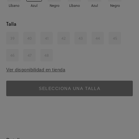
Líbano
Azul
Negro
Líbano
Azul
Negro
Talla
39
40
41
42
43
44
45
46
47
48
Ver disponibilidad en tienda
SELECCIONA UNA TALLA