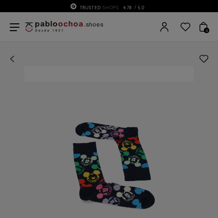
TRUSTED
SHOPS
4.78
/ 5.0
0