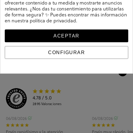
ofrecerte contenido a tu medida y mostrarte anuncios
Referencia
191655
relevantes. ¿Nos das tu consentimiento para utilizarlas
de forma segura? ✨ Puedes encontrar más información
en nuestra
política de privacidad
.
Guía de tallas
ACEPTAR
Ciudados y limpieza
CONFIGURAR
Información del producto
4.78
/ 5.0
2895
Valoraciones
06/08/2026
06/08/2026
Envío rapidísimo y la atención
Envío muy rápido, lo