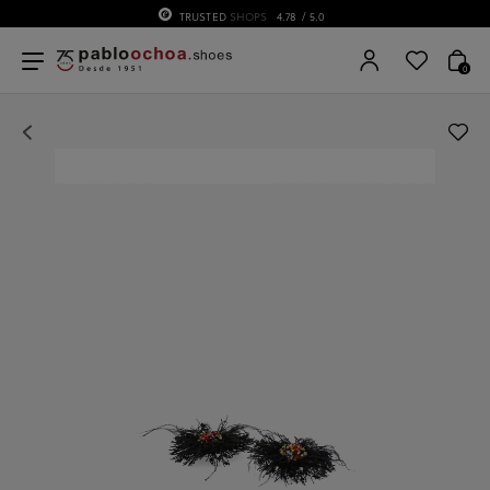
TRUSTED
SHOPS
4.78
/ 5.0
0