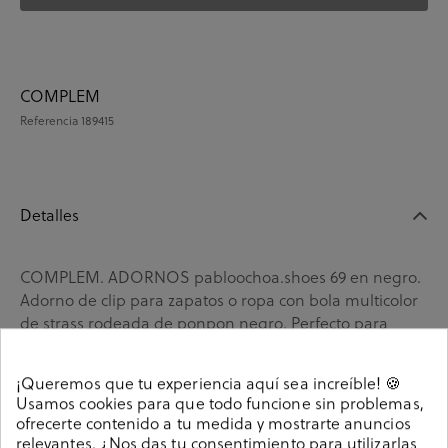
COMPLEM
Referencia
189415
Detalles
COMPLEM. ADORNOS pabloochoa.shoes 69 en negro.
Adorno de clip para zapatos o ropa con bola multicolor
de strass rodeada de ponpon negro. Perfecto para
personalizar tus salones! .. La plantilla no es extraible.
Hecho en China
¡Queremos que tu experiencia aquí sea increíble! 🍪
Referencia
189415
Usamos cookies para que todo funcione sin problemas,
ofrecerte contenido a tu medida y mostrarte anuncios
relevantes. ¿Nos das tu consentimiento para utilizarlas