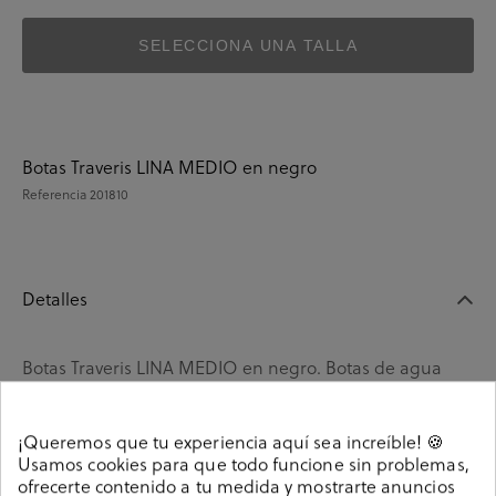
SELECCIONA UNA TALLA
Botas Traveris LINA MEDIO en negro
Referencia
201810
Detalles
Botas Traveris LINA MEDIO en negro. Botas de agua
altas, con suela de goma. Altura de la caña 27 cmts. Sin
cierre, slip on. La plantilla no es extraible. Hecho en
¡Queremos que tu experiencia aquí sea increíble! 🍪
Italia.
Usamos cookies para que todo funcione sin problemas,
Referencia
201810
ofrecerte contenido a tu medida y mostrarte anuncios