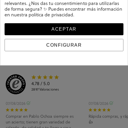
relevantes. ¿Nos das tu consentimiento para utilizarlas
de forma segura? ✨ Puedes encontrar más información
en nuestra
política de privacidad
.
Guía de tallas
Ciudados y limpieza
ACEPTAR
Información del producto
CONFIGURAR
4.78
/ 5.0
2897
Valoraciones
07/08/2026
07/08/2026
Comprar en Pablo Ochoa siempre es
Rápida compras, y rá
un acierto; tienen gran variedad de
👍
calzado, de calidad y te llega a casa