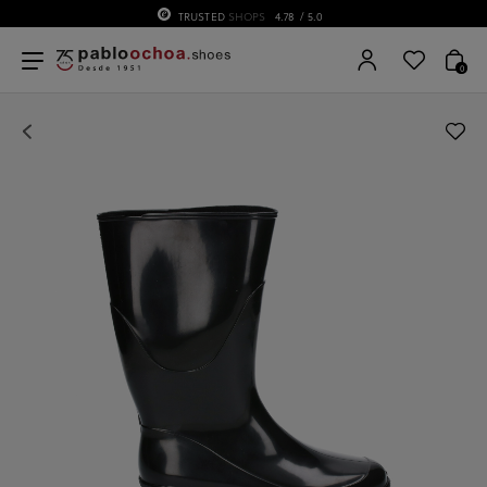
TRUSTED
SHOPS
4.78
/ 5.0
0