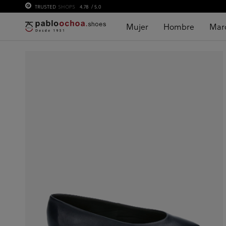
TRUSTED
SHOPS
4.78
/ 5.0
Mujer
Hombre
Mar