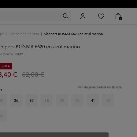
0
jer
Comodidad en casa
Sleepers KOSMA 6620 en azul marino
eepers KOSMA 6620 en azul marino
ferencia
197612
18,60 €
3,40 €
62,00 €
Ver disponibilidad en tienda
la
35
36
37
38
39
40
41
42
43