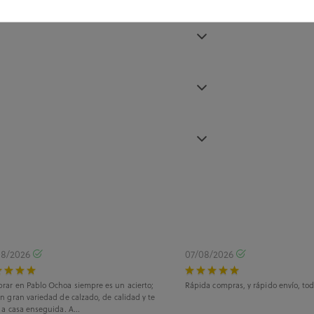
08/2026
07/08/2026
rar en Pablo Ochoa siempre es un acierto;
Rápida compras, y rápido envío, tod
n gran variedad de calzado, de calidad y te
 a casa enseguida. A...