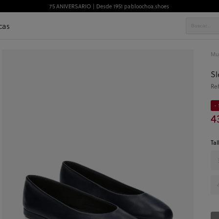
75 ANIVERSARIO | Desde 1951 pabloochoa.shoes
cas
Mu
Sl
Re
- 
4
Tal