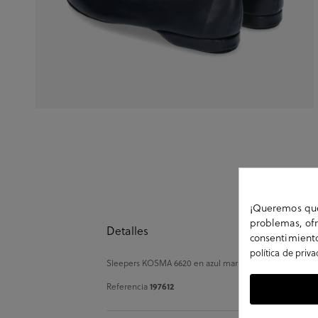
¡Queremos que 
problemas, ofr
Detalles
consentimiento
política de priv
Sleepers KOSMA 6620 en azul marino. Altura tacón 1,5cm.
Referencia
197612