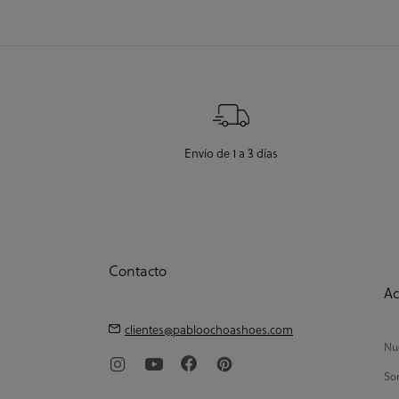
Envío de 1 a 3 días
Contacto
Ac
clientes@pabloochoashoes.com
Nue
So