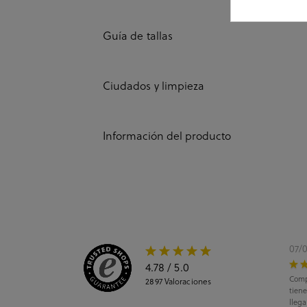
Guía de tallas
Ciudados y limpieza
Información del producto
07/
4.78
/ 5.0
Comp
2897
Valoraciones
tiene
llega