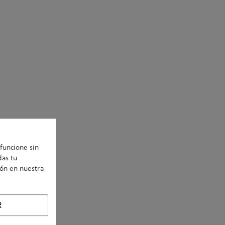
funcione sin
das tu
ión en nuestra
R