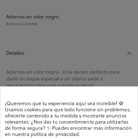
Adornos en color negro
Referencia
200054
Detalles
Adornos en color negro. .Una opción perfecta para
darle un toque especial a un clásico salón y
reconvertirlo para una ocasión especial.
200054
Referencia
¡Queremos que tu experiencia aquí sea increíble! 🍪
Usamos cookies para que todo funcione sin problemas,
ofrecerte contenido a tu medida y mostrarte anuncios
Guía de tallas
relevantes. ¿Nos das tu consentimiento para utilizarlas
de forma segura? ✨ Puedes encontrar más información
Ciudados y limpieza
en nuestra
política de privacidad
.