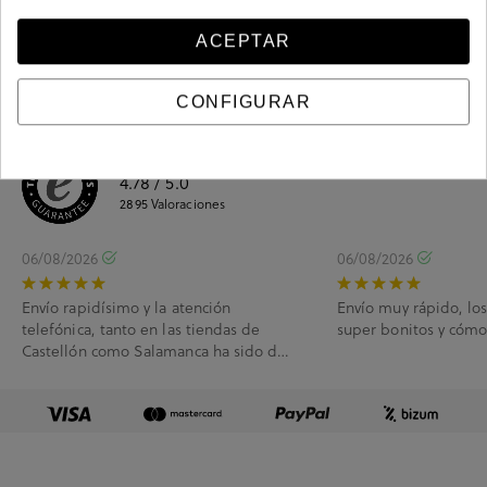
Información del producto
ACEPTAR
CONFIGURAR
4.78
/ 5.0
2895
Valoraciones
06/08/2026
06/08/2026
Envío rapidísimo y la atención
Envío muy rápido, lo
telefónica, tanto en las tiendas de
super bonitos y cóm
Castellón como Salamanca ha sido de
10.