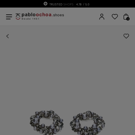
TRUSTED
SHOPS
4.78
/ 5.0
0