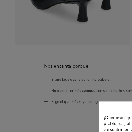
Nos encanta porque
aire lady
El
que le da la fina pulsera .
cómodo
No puede ser más
con su tacón de 5,5cm
Elige el que más vaya contigo: disponible en tres 
¡Queremos que 
problemas, ofr
consentimiento