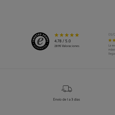
05/
4.78
/ 5.0
La ex
2895
Valoraciones
máxi
llega
Envío de 1 a 3 días