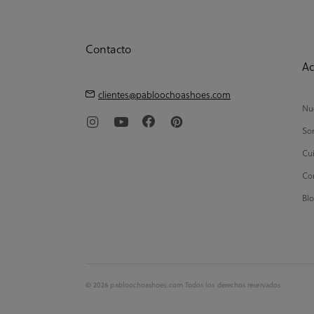
Contacto
Ac
clientes@pabloochoashoes.com
Nue
So
Cui
Con
Bl
© 2026 pabloochoashoes.com Todos los derechos reservados