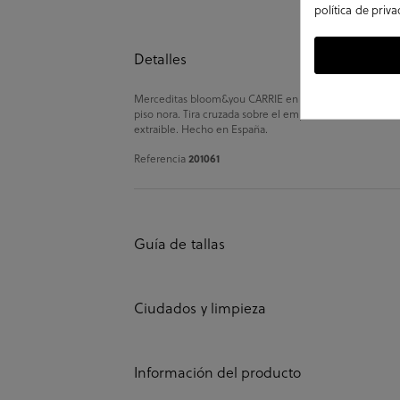
política de priv
Detalles
Merceditas bloom&you CARRIE en negro. Zapatos con tacón
piso nora. Tira cruzada sobre el empeine. Altura tacón 5,
extraible. Hecho en España.
201061
Referencia
Guía de tallas
Ciudados y limpieza
Información del producto