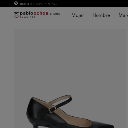
TRUSTED
SHOPS
4.78
/ 5.0
Mujer
Hombre
Mar