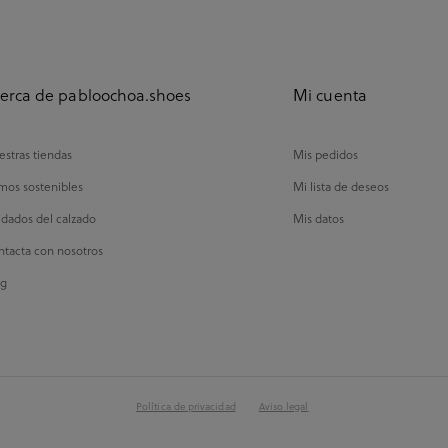
erca de pabloochoa.shoes
Mi cuenta
stras tiendas
Mis pedidos
mos sostenibles
Mi lista de deseos
dados del calzado
Mis datos
tacta con nosotros
og
Política de privacidad
Aviso legal