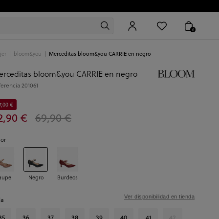
0
jer
bloom&you
Merceditas bloom&you CARRIE en negro
rceditas bloom&you CARRIE en negro
ferencia
201061
7,00 €
2,90 €
69,90 €
lor
aupe
Negro
Burdeos
Ver disponibilidad en tienda
la
35
36
37
38
39
40
41
42