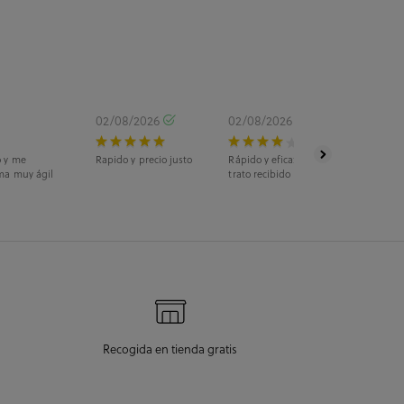
02/08/2026
02/08/2026
o y me
Rapido y precio justo
Rápido y eficaz. La recogida fue en ti
ma muy ágil
trato recibido fue estupendo.
Recogida en tienda gratis