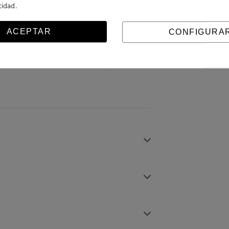
.
acidad
ACEPTAR
CONFIGURA
, fabricados en piel. Con forro interior sintético y
5cm. Cierre con hebilla en un lateral. La plantilla no es