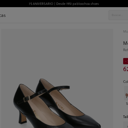
75 ANIVERSARIO | Desde 1951 pabloochoa.shoes
cas
Mu
Me
Re
- 
6
Co
T
Tal