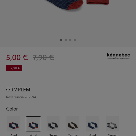
5,00 €
7,90 €
- 2,90 €
COMPLEM
Referencia
202594
Color
Azul
Azul
Negro
Taupe
Azul
Negro