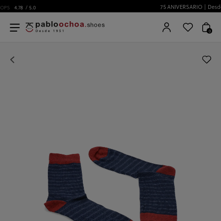
75 ANIVERSARIO | Desde 1951 pabloochoa.shoes
0