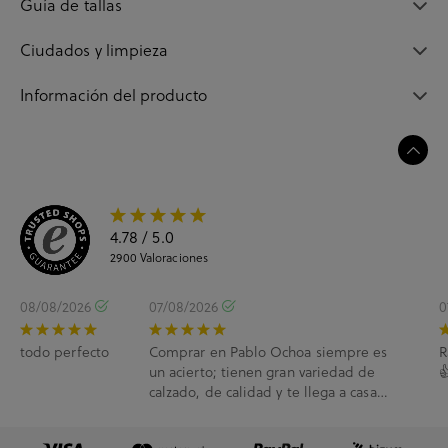
Guía de tallas
Ciudados y limpieza
Información del producto
4.78
/ 5.0
2900
Valoraciones
08/08/2026
07/08/2026
0
todo perfecto
Comprar en Pablo Ochoa siempre es
R
un acierto; tienen gran variedad de

calzado, de calidad y te llega a casa
enseguida. A...