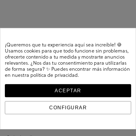
Detalles
¡Queremos que tu experiencia aquí sea increíble! 🍪
COMPLEM. ROPA Kénnebec en azul marino. Calcetines
Usamos cookies para que todo funcione sin problemas,
azul marino, con líneas paralelas y en zig zag azul claro.
ofrecerte contenido a tu medida y mostrarte anuncios
relevantes. ¿Nos das tu consentimiento para utilizarlas
Puntera y talonera en rojo. Nuestros calcetines
de forma segura? ✨ Puedes encontrar más información
Kénnebec de hombre están fabricados en algodón
en nuestra
política de privacidad
.
orgánico y son diseños exclusivos de Kénnebec. El
algodón orgánico está certificado por GOTS (Global
Organic Textile Standard). Composición: 82% algodón
ACEPTAR
orgánico, 15% poliamida y 3% elastano. Hecho en
España.. Hecho en España.. Talla única (38-45)
CONFIGURAR
Referencia
202594