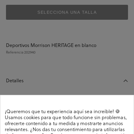
SELECCIONA UNA TALLA
Deportivos Morrison HERITAGE en blanco
Referencia
202940
Detalles
Deportivos Morrison HERITAGE en blanco. Cierre con
cordones. La plantilla es extraible. Hecho en España.
¡Queremos que tu experiencia aquí sea increíble! 🍪
202940
Referencia
Usamos cookies para que todo funcione sin problemas,
ofrecerte contenido a tu medida y mostrarte anuncios
relevantes. ¿Nos das tu consentimiento para utilizarlas