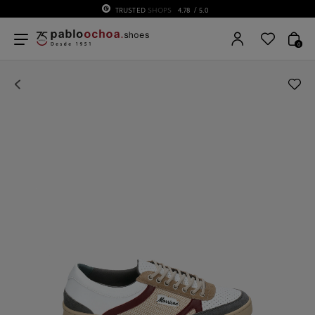
TRUSTED
SHOPS
4.78
/ 5.0
0