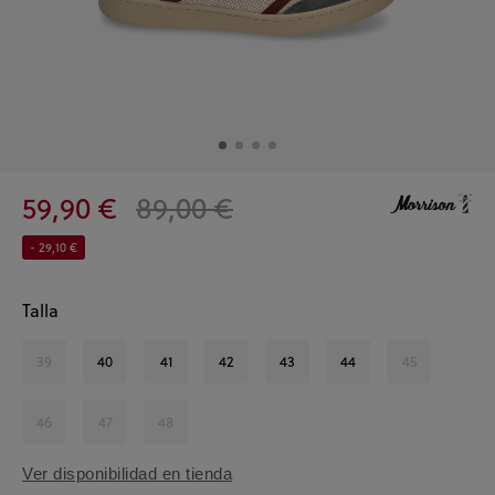
59,90 €
89,00 €
- 29,10 €
Talla
39
40
41
42
43
44
45
46
47
48
Ver disponibilidad en tienda