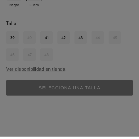
Negro
Cuero
Talla
39
40
41
42
43
44
45
46
47
48
Ver disponibilidad en tienda
SELECCIONA UNA TALLA