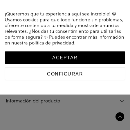
Detalles
¡Queremos que tu experiencia aquí sea increíble! 🍪
Zapatos de vestir Pitillos 112 (4720) en cuero. Modelo
Usamos cookies para que todo funcione sin problemas,
tradicional que hara las delicias de los amantes al estilo
ofrecerte contenido a tu medida y mostrarte anuncios
clasico y los atrapara con su confort y elegancia. Cierre
relevantes. ¿Nos das tu consentimiento para utilizarlas
de forma segura? ✨ Puedes encontrar más información
con cordones. La plantilla es extraible. Hecho en
en nuestra
política de privacidad
.
España.
200510
Referencia
ACEPTAR
CONFIGURAR
Guía de tallas
Ciudados y limpieza
Información del producto