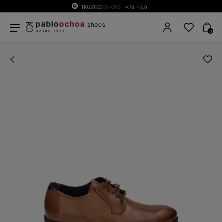
TRUSTED
SHOPS
4.78
/ 5.0
0