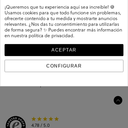
¡Queremos que tu experiencia aquí sea increíble! 🍪
Usamos cookies para que todo funcione sin problemas,
Botas Rhostock 13238 en serraje taupe. Altura de caña
ofrecerte contenido a tu medida y mostrarte anuncios
28 ctms. Altura tacón 4cm. Sin cierre, slip on. La plantilla
relevantes. ¿Nos das tu consentimiento para utilizarlas
no es extraible. Hecho en España.
de forma segura? ✨ Puedes encontrar más información
en nuestra
política de privacidad
.
Referencia
203864
ACEPTAR
Guía de tallas
CONFIGURAR
Ciudados y limpieza
Información del producto
4.78
/ 5.0