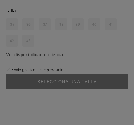
Talla
35
36
37
38
39
40
41
42
43
Ver disponibilidad en tienda
Envío gratis en este producto
SELECCIONA UNA TALLA
Detalles