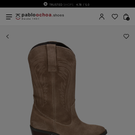
TRUSTED
SHOPS
4.78
/ 5.0
0