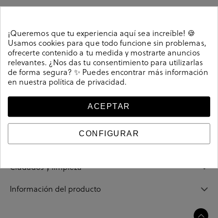
¡Queremos que tu experiencia aquí sea increíble! 🍪
Detalles
Usamos cookies para que todo funcione sin problemas,
ofrecerte contenido a tu medida y mostrarte anuncios
relevantes. ¿Nos das tu consentimiento para utilizarlas
Zapatos bloom&you 755 en azul marino. Salones de piel
de forma segura? ✨ Puedes encontrar más información
en nuestra
política de privacidad
.
con tacón, y piso de goma. Altura tacón 4cm. Sin cierre,
slip on. La plantilla no es extraible. Hecho en España.
204201
Referencia
ACEPTAR
CONFIGURAR
Guía de tallas
Ciudados y limpieza
Información del producto