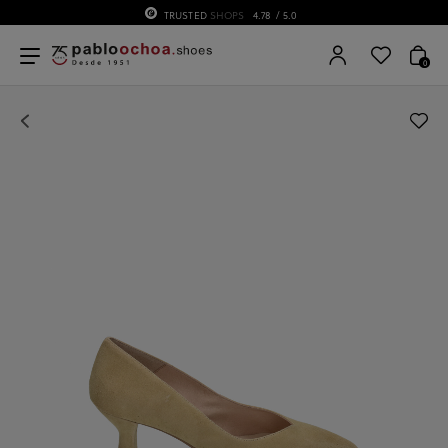
TRUSTED
SHOPS
4.78
/ 5.0
0