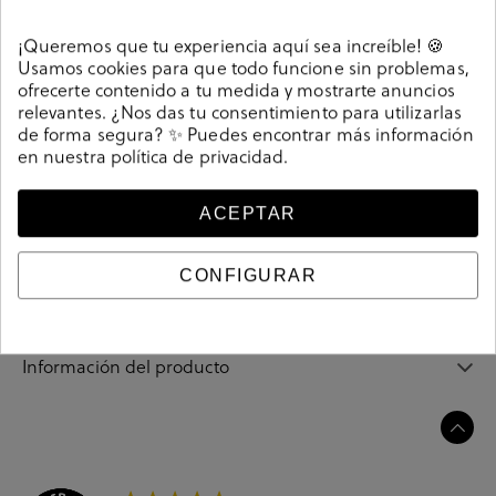
Detalles
¡Queremos que tu experiencia aquí sea increíble! 🍪
Usamos cookies para que todo funcione sin problemas,
Zapatos pabloochoa.shoes 742 en ante camel . Salones
ofrecerte contenido a tu medida y mostrarte anuncios
de piel con tacón y piso de goma. Altura tacón 6,5cm.
relevantes. ¿Nos das tu consentimiento para utilizarlas
Sin cierre, slip on. La plantilla no es extraible. Hecho en
de forma segura? ✨ Puedes encontrar más información
España.
en nuestra
política de privacidad
.
Referencia
204206
ACEPTAR
Guía de tallas
CONFIGURAR
Ciudados y limpieza
Información del producto