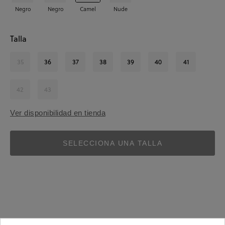
Negro
Negro
Camel
Nude
Talla
35
36
37
38
39
40
41
42
43
Ver disponibilidad en tienda
SELECCIONA UNA TALLA