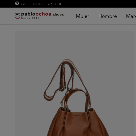
TRUSTED
SHOPS
4.78
/ 5.0
Mujer
Hombre
Mar