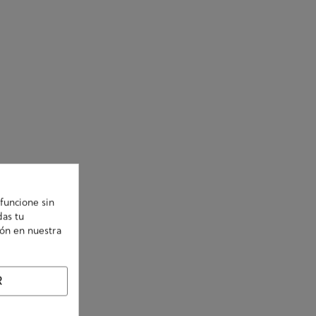
funcione sin
das tu
ión en nuestra
R