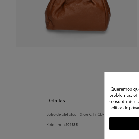
¡Queremos que 
problemas, ofr
Detalles
consentimiento
política de priv
Bolso de piel bloom&you CITY CLASSIC en cuero. . Hec
204365
Referencia