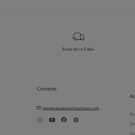
Envío de 1 a 3 días
Contacto
Ac
clientes@pabloochoashoes.com
Nue
So
Cui