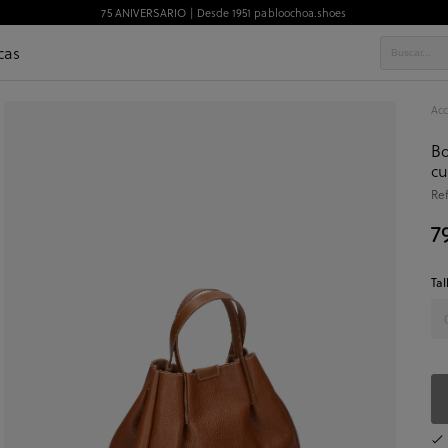
75 ANIVERSARIO | Desde 1951 pabloochoa.shoes
cas
Acc
Bo
cu
Re
7
Tal