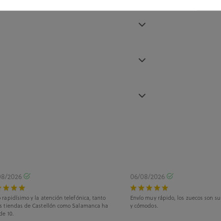
08/2026
06/08/2026
 rapidísimo y la atención telefónica, tanto
Envío muy rápido, los zuecos son s
as tiendas de Castellón como Salamanca ha
y cómodos.
de 10.