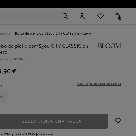
0
esorios
Bolso de piel bloom&you CITY CLASSIC en cuero
lso de piel bloom&you CITY CLASSIC en
ero
ferencia
204365
9,90 €
Ver disponibilidad en tienda
la
00
SELECCIONA UNA TALLA
Envío gratis en este producto