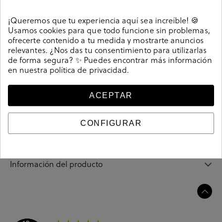
Detalles
¡Queremos que tu experiencia aquí sea increíble! 🍪
Usamos cookies para que todo funcione sin problemas,
Deportivos Victoria 6550 en negro. Deportivas de lona,
ofrecerte contenido a tu medida y mostrarte anuncios
con piso de goma. Cordones y suela contrastadas.
relevantes. ¿Nos das tu consentimiento para utilizarlas
Cierre con cordones. La plantilla no es extraible. Hecho
de forma segura? ✨ Puedes encontrar más información
en España.
en nuestra
política de privacidad
.
Referencia
205072
ACEPTAR
Guía de tallas
CONFIGURAR
Ciudados y limpieza
Información del producto