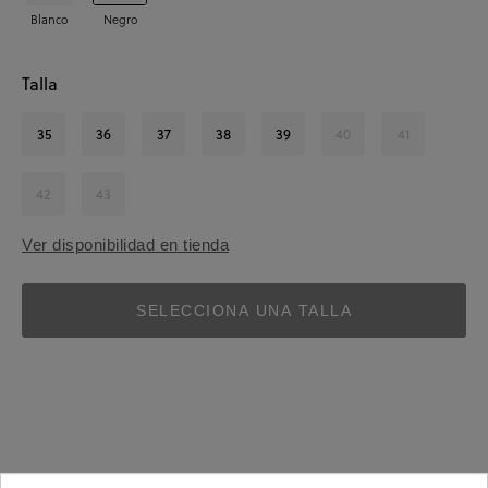
Blanco
Negro
Talla
35
36
37
38
39
40
41
42
43
Ver disponibilidad en tienda
SELECCIONA UNA TALLA