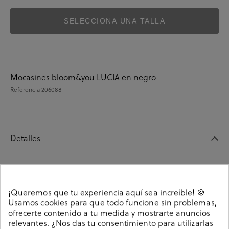
SELECCIONA UNA TALLA
Mocasines bloom&you LUCIA en negro
Referencia
206088
Detalles
Mocasines bloom&you LUCIA en negro. Sin cierre, slip
on. La plantilla no es extraible. Hecho en España.
¡Queremos que tu experiencia aquí sea increíble! 🍪
Referencia
206088
Usamos cookies para que todo funcione sin problemas,
ofrecerte contenido a tu medida y mostrarte anuncios
relevantes. ¿Nos das tu consentimiento para utilizarlas