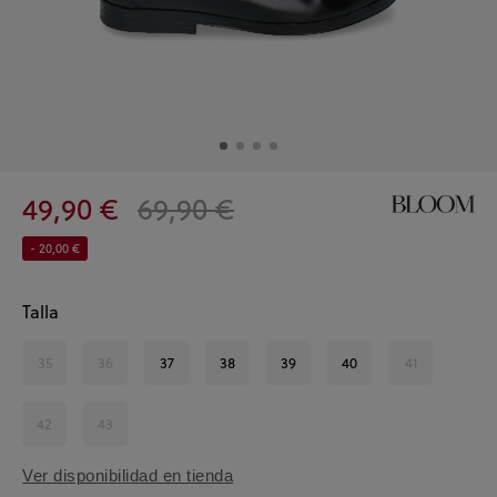
49,90 €
69,90 €
- 20,00 €
Talla
35
36
37
38
39
40
41
42
43
Ver disponibilidad en tienda