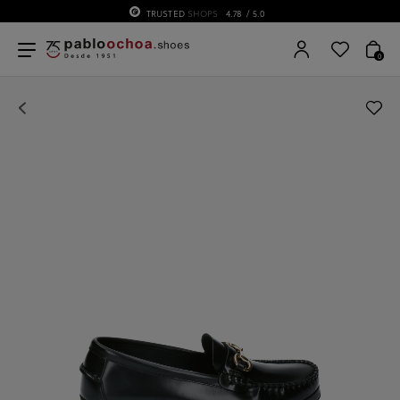
TRUSTED
SHOPS
4.78
/ 5.0
0