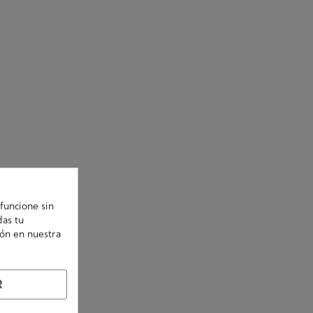
funcione sin
das tu
ión en nuestra
R