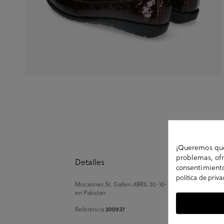
¡Queremos que 
problemas, ofr
Detalles
consentimiento
política de priv
Mocasines St. Gallen ABRIL 20-10-15539 en coco burdeos. 
en Pakistan
200937
Referencia