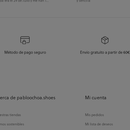
da era el 29 de Julio y me han l...
y sencilla
Método de pago seguro
Envío gratuito a partir de 60€
erca de pabloochoa.shoes
Mi cuenta
stras tiendas
Mis pedidos
mos sostenibles
Mi lista de deseos