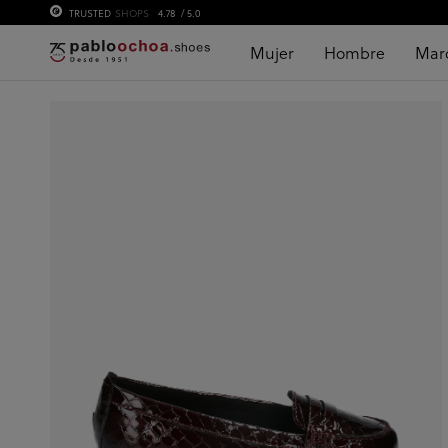
TRUSTED
SHOPS
4.78
/ 5.0
Mujer
Hombre
Mar