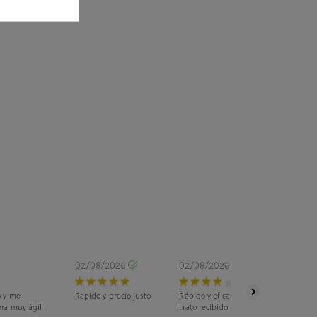
02/08/2026
02/08/2026
o y me
Rapido y precio justo
Rápido y eficaz. La recogida fue en ti
ma muy ágil
trato recibido fue estupendo.