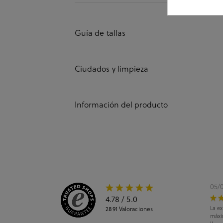
Guía de tallas
Ciudados y limpieza
Información del producto
05/
4.78
/ 5.0
La ex
2891
Valoraciones
máxi