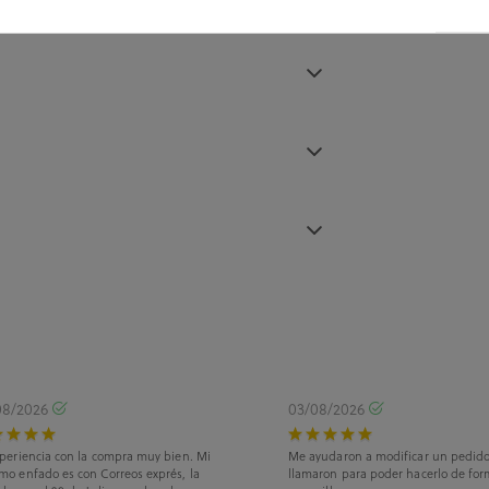
08/2026
03/08/2026
periencia con la compra muy bien. Mi
Me ayudaron a modificar un pedid
mo enfado es con Correos exprés, la
llamaron para poder hacerlo de for