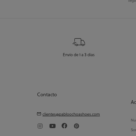
llega
Envío de 1 a 3 días
Contacto
Ac
clientes@pabloochoashoes.com
Nue
So