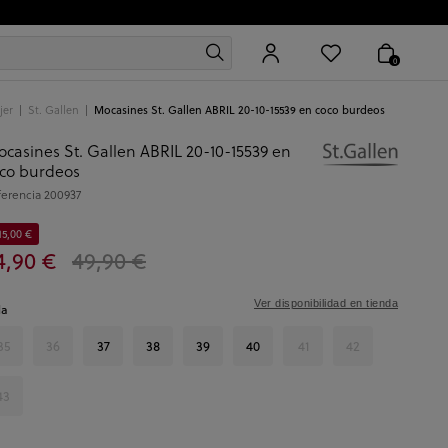
0
jer
St. Gallen
Mocasines St. Gallen ABRIL 20-10-15539 en coco burdeos
casines St. Gallen ABRIL 20-10-15539 en
co burdeos
ferencia
200937
15,00 €
4,90 €
49,90 €
Ver disponibilidad en tienda
la
35
36
37
38
39
40
41
42
43