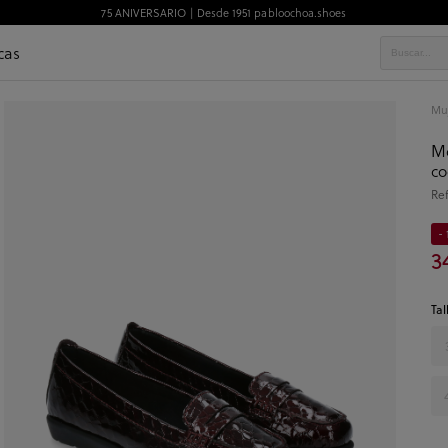
75 ANIVERSARIO | Desde 1951 pabloochoa.shoes
cas
Mu
Mo
co
Re
- 
3
Tal