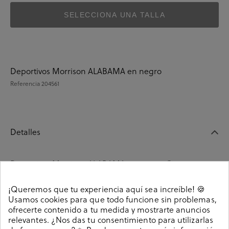
SELECCIONA UNA TALLA
Deportivos Morrison ALABAMA en negro
Referencia
204561
Detalles
Deportivos Morrison ALABAMA en negro. Cierre con
cordones. La plantilla es extraible. Hecho en España.
¡Queremos que tu experiencia aquí sea increíble! 🍪
Referencia
204561
Usamos cookies para que todo funcione sin problemas,
ofrecerte contenido a tu medida y mostrarte anuncios
relevantes. ¿Nos das tu consentimiento para utilizarlas