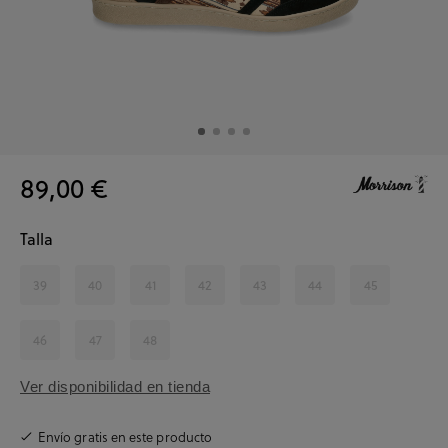
89,00 €
Talla
39
40
41
42
43
44
45
46
47
48
Ver disponibilidad en tienda
Envío gratis en este producto