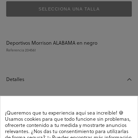
SELECCIONA UNA TALLA
Deportivos Morrison ALABAMA en negro
Referencia
204561
Detalles
Deportivos Morrison ALABAMA en negro. Cierre con
cordones. La plantilla es extraible. Hecho en España.
¡Queremos que tu experiencia aquí sea increíble! 🍪
204561
Referencia
Usamos cookies para que todo funcione sin problemas,
ofrecerte contenido a tu medida y mostrarte anuncios
relevantes. ¿Nos das tu consentimiento para utilizarlas
de forma segura? ✨ Puedes encontrar más información
Guía de tallas