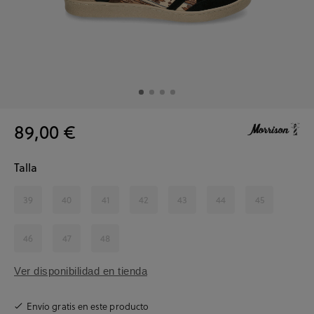
89,00 €
Talla
39
40
41
42
43
44
45
46
47
48
Ver disponibilidad en tienda
Envío gratis en este producto