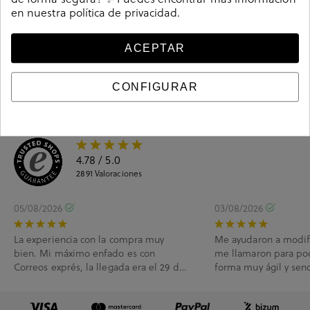
en nuestra
política de privacidad
.
Ciudados y limpieza
ACEPTAR
Información del producto
CONFIGURAR
4.78
/ 5.0
2891
Valoraciones
05/08/2026
03/08/2026
La experiencia con la compra muy
Me ayudaron a modif
bien. Mi máximo enfado es con
me llamaron para po
Correos exprés, la llegada era el 29 de
forma muy ágil y senc
Julio y me han l...