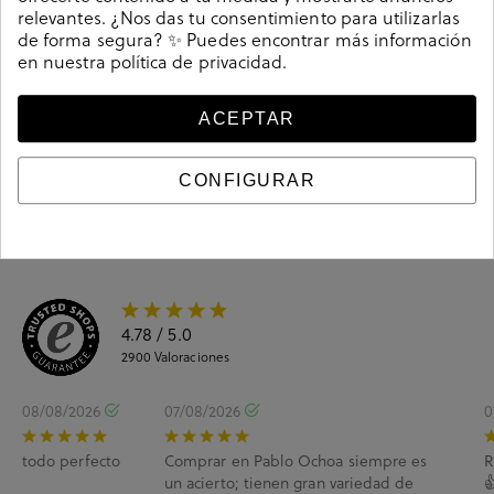
relevantes. ¿Nos das tu consentimiento para utilizarlas
de forma segura? ✨ Puedes encontrar más información
en nuestra
política de privacidad
.
Guía de tallas
ACEPTAR
Ciudados y limpieza
Información del producto
CONFIGURAR
4.78
/ 5.0
2900
Valoraciones
08/08/2026
07/08/2026
0
todo perfecto
Comprar en Pablo Ochoa siempre es
R
un acierto; tienen gran variedad de
